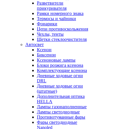
Разветвители
прикуривателя
Рамки номерного знака
Термосы и чайники
Фонарики
Цепи противоскольжения
Чехлы, тенты
Щетки стеклоочистителя
Автосвет
Ксенон
Биксенон
Ксеноновые лампы
Блоки розжига ксенона
Комплектующие ксенона
Дневные ходовые огни
DRL
Дневные ходовые огни
(штатные)
Дополнительная оптика
HELLA
Лампы газонаполненные
Лампы светодиодные
Противотуманные фары
Фары светодиодные
Nanoled