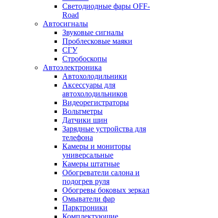
Светодиодные фары OFF-
Road
Автосигналы
Звуковые сигналы
Проблесковые маяки
СГУ
Стробоскопы
Автоэлектроника
Автохолодильники
Аксессуары для
автохолодильников
Видеорегистраторы
Вольтметры
Датчики шин
Зарядные устройства для
телефона
Камеры и мониторы
универсальные
Камеры штатные
Обогреватели салона и
подогрев руля
Обогревы боковых зеркал
Омыватели фар
Парктроники
Комплектующие