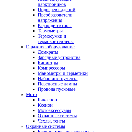
парктроников
Подогрев сидений
Преобразователи
напряжения
Радар-детекторы
Термометры
Термосумки и
термоконтейнеры
Гаражное оборудование
Домкраты
Зарядные устройства
Канистры
Компрессоры
Манометры и герметики
Набор инструмента
Переносные лампы
Провода пусковые
Мото
Биксенон
Ксенон
Мотоаксессуары
Охранные системы
Чехлы, тенты
Охранные системы
Блокираторы рулевого вала