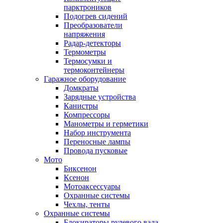
парктроников
Подогрев сидений
Преобразователи
напряжения
Радар-детекторы
Термометры
Термосумки и
термоконтейнеры
Гаражное оборудование
Домкраты
Зарядные устройства
Канистры
Компрессоры
Манометры и герметики
Набор инструмента
Переносные лампы
Провода пусковые
Мото
Биксенон
Ксенон
Мотоаксессуары
Охранные системы
Чехлы, тенты
Охранные системы
Блокираторы рулевого вала