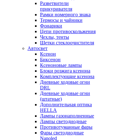
Разветвители
прикуривателя
Рамки номерного знака
Термосы и чайники
Фонарики
Цепи противоскольжения
Чехлы, тенты
Щетки стеклоочистителя
Автосвет
Ксенон
Биксенон
Ксеноновые лампы
Блоки розжига ксенона
Комплектующие ксенона
Дневные ходовые огни
DRL
Дневные ходовые огни
(штатные)
Дополнительная оптика
HELLA
Лампы газонаполненные
Лампы светодиодные
Противотуманные фары
Фары светодиодные
Nanoled