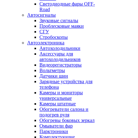
Светодиодные фары OFF-
Road
Автосигналы
Звуковые сигналы
Проблесковые маяки
СГУ
Стробоскопы
Автоэлектроника
Автохолодильники
Аксессуары для
автохолодильников
Видеорегистраторы
Вольтметры
Датчики шин
Зарядные устройства для
телефона
Камеры и мониторы
универсальные
Камеры штатные
Обогреватели салона и
подогрев руля
Обогревы боковых зеркал
Омыватели фар
Парктроники
Комплектующие