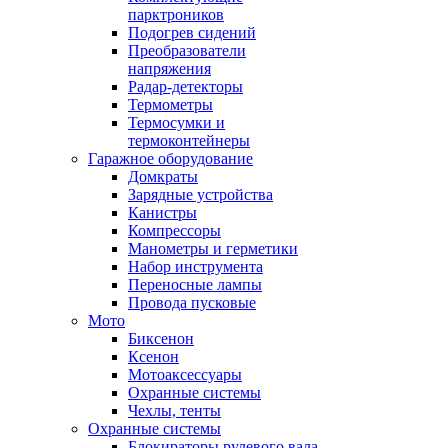
парктроников
Подогрев сидений
Преобразователи
напряжения
Радар-детекторы
Термометры
Термосумки и
термоконтейнеры
Гаражное оборудование
Домкраты
Зарядные устройства
Канистры
Компрессоры
Манометры и герметики
Набор инструмента
Переносные лампы
Провода пусковые
Мото
Биксенон
Ксенон
Мотоаксессуары
Охранные системы
Чехлы, тенты
Охранные системы
Блокираторы рулевого вала