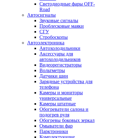
Светодиодные фары OFF-
Road
Автосигналы
Звуковые сигналы
Проблесковые маяки
СГУ
Стробоскопы
Автоэлектроника
Автохолодильники
Аксессуары для
автохолодильников
Видеорегистраторы
Вольтметры
Датчики шин
Зарядные устройства для
телефона
Камеры и мониторы
универсальные
Камеры штатные
Обогреватели салона и
подогрев руля
Обогревы боковых зеркал
Омыватели фар
Парктроники
Комплектующие