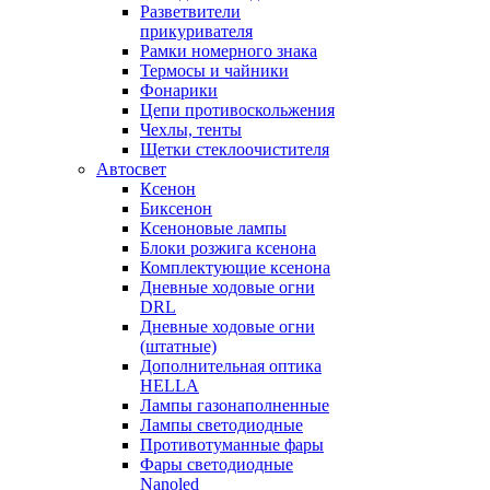
Разветвители
прикуривателя
Рамки номерного знака
Термосы и чайники
Фонарики
Цепи противоскольжения
Чехлы, тенты
Щетки стеклоочистителя
Автосвет
Ксенон
Биксенон
Ксеноновые лампы
Блоки розжига ксенона
Комплектующие ксенона
Дневные ходовые огни
DRL
Дневные ходовые огни
(штатные)
Дополнительная оптика
HELLA
Лампы газонаполненные
Лампы светодиодные
Противотуманные фары
Фары светодиодные
Nanoled