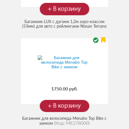
Багажник LUX с дугами 1,2м аэро-классик
(53мм) для авто с рейлингами Nissan Terrano
(Код:
LUX
II (R20) внедорожник 1992-2006
РК-120
)
1750.00 руб.
Багажник для велосипеда Menabo Top Bike с
(Код:
ME278000
)
замком