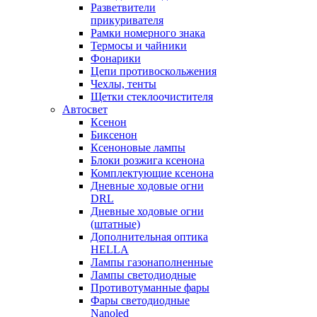
Разветвители
прикуривателя
Рамки номерного знака
Термосы и чайники
Фонарики
Цепи противоскольжения
Чехлы, тенты
Щетки стеклоочистителя
Автосвет
Ксенон
Биксенон
Ксеноновые лампы
Блоки розжига ксенона
Комплектующие ксенона
Дневные ходовые огни
DRL
Дневные ходовые огни
(штатные)
Дополнительная оптика
HELLA
Лампы газонаполненные
Лампы светодиодные
Противотуманные фары
Фары светодиодные
Nanoled