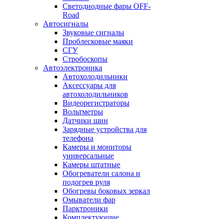
Светодиодные фары OFF-
Road
Автосигналы
Звуковые сигналы
Проблесковые маяки
СГУ
Стробоскопы
Автоэлектроника
Автохолодильники
Аксессуары для
автохолодильников
Видеорегистраторы
Вольтметры
Датчики шин
Зарядные устройства для
телефона
Камеры и мониторы
универсальные
Камеры штатные
Обогреватели салона и
подогрев руля
Обогревы боковых зеркал
Омыватели фар
Парктроники
Комплектующие