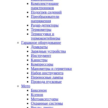
Комплектующие
парктроников
Подогрев сидений
Преобразователи
напряжения
Радар-детекторы
Термометры
Термосумки и
термоконтейнеры
Гаражное оборудование
Домкраты
Зарядные устройства
Инструмент
Канистры
Компрессоры
Манометры и герметики
Набор инструмента
Переносные лампы
Провода пусковые
Мото
Биксенон
Ксенон
Мотоаксессуары
Охранные системы
Чехлы, тенты