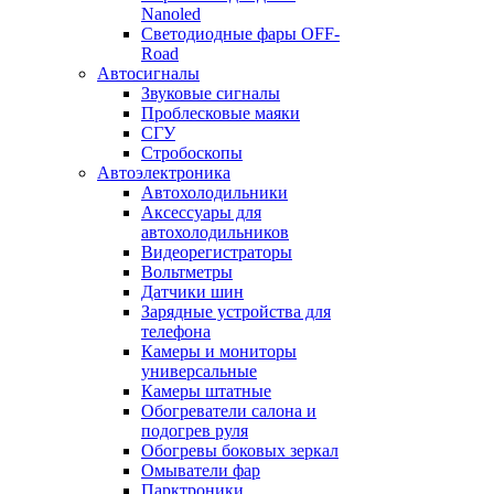
Nanoled
Светодиодные фары OFF-
Road
Автосигналы
Звуковые сигналы
Проблесковые маяки
СГУ
Стробоскопы
Автоэлектроника
Автохолодильники
Аксессуары для
автохолодильников
Видеорегистраторы
Вольтметры
Датчики шин
Зарядные устройства для
телефона
Камеры и мониторы
универсальные
Камеры штатные
Обогреватели салона и
подогрев руля
Обогревы боковых зеркал
Омыватели фар
Парктроники