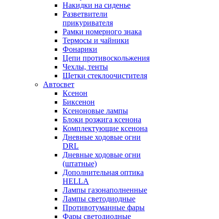
Накидки на сиденье
Разветвители
прикуривателя
Рамки номерного знака
Термосы и чайники
Фонарики
Цепи противоскольжения
Чехлы, тенты
Щетки стеклоочистителя
Автосвет
Ксенон
Биксенон
Ксеноновые лампы
Блоки розжига ксенона
Комплектующие ксенона
Дневные ходовые огни
DRL
Дневные ходовые огни
(штатные)
Дополнительная оптика
HELLA
Лампы газонаполненные
Лампы светодиодные
Противотуманные фары
Фары светодиодные