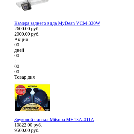
Камера заднего вида MyDean VCM-330W
2600.00 руб.
2000.00 руб.
Акция
00
дней
00
:
00
00
Товар дня
Звуковой сигнал Mitsuba MH13A-011A
10822.00 руб.
9500.00 руб.