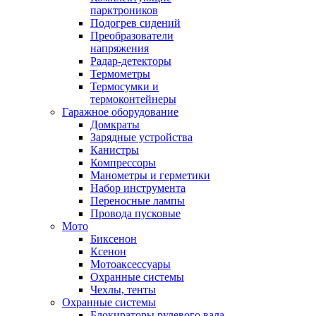
парктроников
Подогрев сидений
Преобразователи
напряжения
Радар-детекторы
Термометры
Термосумки и
термоконтейнеры
Гаражное оборудование
Домкраты
Зарядные устройства
Канистры
Компрессоры
Манометры и герметики
Набор инструмента
Переносные лампы
Провода пусковые
Мото
Биксенон
Ксенон
Мотоаксессуары
Охранные системы
Чехлы, тенты
Охранные системы
Блокираторы рулевого вала