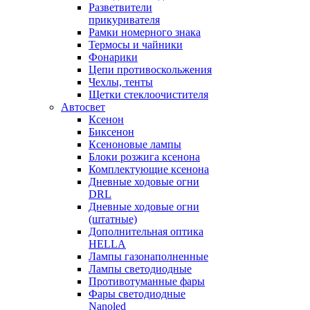
Разветвители
прикуривателя
Рамки номерного знака
Термосы и чайники
Фонарики
Цепи противоскольжения
Чехлы, тенты
Щетки стеклоочистителя
Автосвет
Ксенон
Биксенон
Ксеноновые лампы
Блоки розжига ксенона
Комплектующие ксенона
Дневные ходовые огни
DRL
Дневные ходовые огни
(штатные)
Дополнительная оптика
HELLA
Лампы газонаполненные
Лампы светодиодные
Противотуманные фары
Фары светодиодные
Nanoled