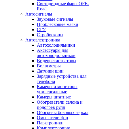
Светодиодные фары OFF-
Road
Автосигналы
Звуковые сигналы
Проблесковые маяки
СГУ
Стробоскопы
Автоэлектроника
Автохолодильники
Аксессуары для
автохолодильников
Видеорегистраторы
Вольтметры
Датчики шин
Зарядные устройства для
телефона
Камеры и мониторы
универсальные
Камеры штатные
Обогреватели салона и
подогрев руля
Обогревы боковых зеркал
Омыватели фар
Парктроники
Комплектующие