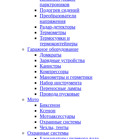
парктроников
Подогрев сидений
Преобразователи
напряжения
Радар-детекторы
Термометры
Термосумки и
термоконтейнеры
Гаражное оборудование
Домкраты
Зарядные устройства
Канистры
Компрессоры
Манометры и герметики
Набор инструмента
Переносные лампы
Провода пусковые
Мото
Биксенон
Ксенон
Мотоаксессуары
Охранные системы
Чехлы, тенты
Охранные системы
Блокираторы рулевого вала