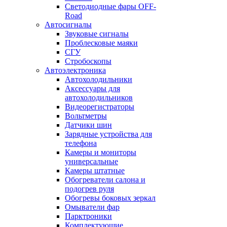
Светодиодные фары OFF-
Road
Автосигналы
Звуковые сигналы
Проблесковые маяки
СГУ
Стробоскопы
Автоэлектроника
Автохолодильники
Аксессуары для
автохолодильников
Видеорегистраторы
Вольтметры
Датчики шин
Зарядные устройства для
телефона
Камеры и мониторы
универсальные
Камеры штатные
Обогреватели салона и
подогрев руля
Обогревы боковых зеркал
Омыватели фар
Парктроники
Комплектующие