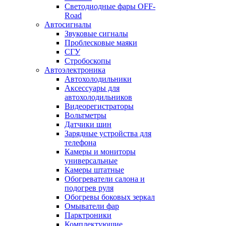
Светодиодные фары OFF-
Road
Автосигналы
Звуковые сигналы
Проблесковые маяки
СГУ
Стробоскопы
Автоэлектроника
Автохолодильники
Аксессуары для
автохолодильников
Видеорегистраторы
Вольтметры
Датчики шин
Зарядные устройства для
телефона
Камеры и мониторы
универсальные
Камеры штатные
Обогреватели салона и
подогрев руля
Обогревы боковых зеркал
Омыватели фар
Парктроники
Комплектующие