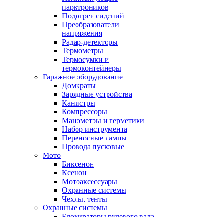
парктроников
Подогрев сидений
Преобразователи
напряжения
Радар-детекторы
Термометры
Термосумки и
термоконтейнеры
Гаражное оборудование
Домкраты
Зарядные устройства
Канистры
Компрессоры
Манометры и герметики
Набор инструмента
Переносные лампы
Провода пусковые
Мото
Биксенон
Ксенон
Мотоаксессуары
Охранные системы
Чехлы, тенты
Охранные системы
Блокираторы рулевого вала