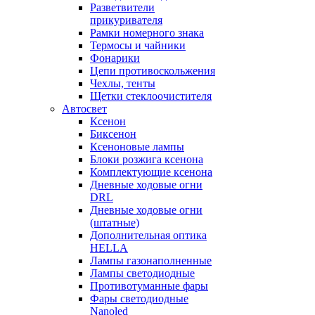
Разветвители
прикуривателя
Рамки номерного знака
Термосы и чайники
Фонарики
Цепи противоскольжения
Чехлы, тенты
Щетки стеклоочистителя
Автосвет
Ксенон
Биксенон
Ксеноновые лампы
Блоки розжига ксенона
Комплектующие ксенона
Дневные ходовые огни
DRL
Дневные ходовые огни
(штатные)
Дополнительная оптика
HELLA
Лампы газонаполненные
Лампы светодиодные
Противотуманные фары
Фары светодиодные
Nanoled