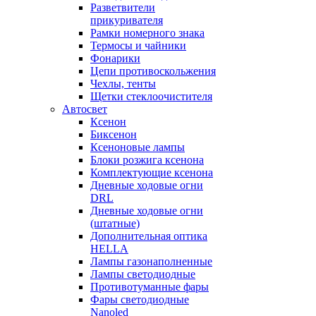
Разветвители
прикуривателя
Рамки номерного знака
Термосы и чайники
Фонарики
Цепи противоскольжения
Чехлы, тенты
Щетки стеклоочистителя
Автосвет
Ксенон
Биксенон
Ксеноновые лампы
Блоки розжига ксенона
Комплектующие ксенона
Дневные ходовые огни
DRL
Дневные ходовые огни
(штатные)
Дополнительная оптика
HELLA
Лампы газонаполненные
Лампы светодиодные
Противотуманные фары
Фары светодиодные
Nanoled