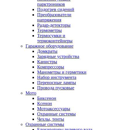
парктроников
Подогрев сидений
Преобразователи
напряжения
Радар-детекторы
Термометры
Термосумки и
термоконтейнеры
Гаражное оборудование
Домкраты
Зарядные устройства
Канистры
Компрессоры
Манометры и герметики
Набор инструмента
Переносные лампы
Провода пусковые
Мото
Биксенон
Ксенон
Мотоаксессуары
Охранные системы
Чехлы, тенты
Охранные системы
Блокираторы рулевого вала