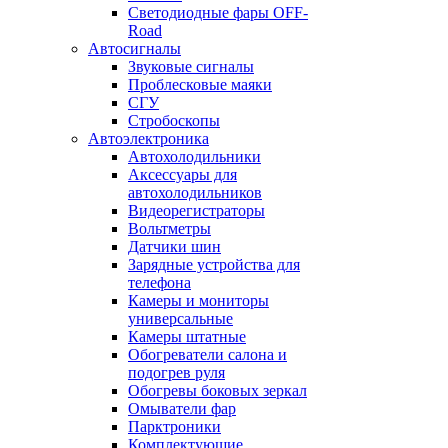
Светодиодные фары OFF-
Road
Автосигналы
Звуковые сигналы
Проблесковые маяки
СГУ
Стробоскопы
Автоэлектроника
Автохолодильники
Аксессуары для
автохолодильников
Видеорегистраторы
Вольтметры
Датчики шин
Зарядные устройства для
телефона
Камеры и мониторы
универсальные
Камеры штатные
Обогреватели салона и
подогрев руля
Обогревы боковых зеркал
Омыватели фар
Парктроники
Комплектующие