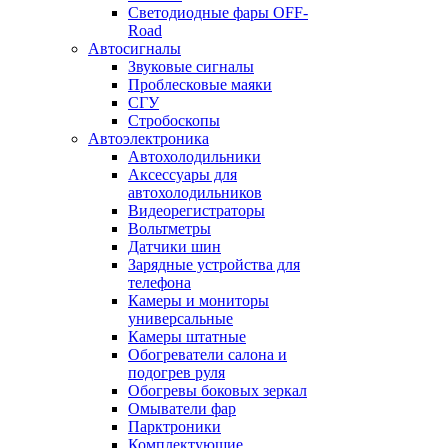
Светодиодные фары OFF-
Road
Автосигналы
Звуковые сигналы
Проблесковые маяки
СГУ
Стробоскопы
Автоэлектроника
Автохолодильники
Аксессуары для
автохолодильников
Видеорегистраторы
Вольтметры
Датчики шин
Зарядные устройства для
телефона
Камеры и мониторы
универсальные
Камеры штатные
Обогреватели салона и
подогрев руля
Обогревы боковых зеркал
Омыватели фар
Парктроники
Комплектующие