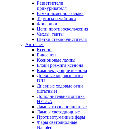
Разветвители
прикуривателя
Рамки номерного знака
Термосы и чайники
Фонарики
Цепи противоскольжения
Чехлы, тенты
Щетки стеклоочистителя
Автосвет
Ксенон
Биксенон
Ксеноновые лампы
Блоки розжига ксенона
Комплектующие ксенона
Дневные ходовые огни
DRL
Дневные ходовые огни
(штатные)
Дополнительная оптика
HELLA
Лампы газонаполненные
Лампы светодиодные
Противотуманные фары
Фары светодиодные
Nanoled