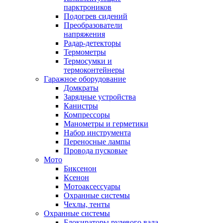
парктроников
Подогрев сидений
Преобразователи
напряжения
Радар-детекторы
Термометры
Термосумки и
термоконтейнеры
Гаражное оборудование
Домкраты
Зарядные устройства
Канистры
Компрессоры
Манометры и герметики
Набор инструмента
Переносные лампы
Провода пусковые
Мото
Биксенон
Ксенон
Мотоаксессуары
Охранные системы
Чехлы, тенты
Охранные системы
Блокираторы рулевого вала