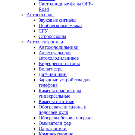
Светодиодные фары OFF-
Road
Автосигналы
Звуковые сигналы
Проблесковые маяки
СГУ
Стробоскопы
Автоэлектроника
Автохолодильники
Аксессуары для
автохолодильников
Видеорегистраторы
Вольтметры
Датчики шин
Зарядные устройства для
телефона
Камеры и мониторы
универсальные
Камеры штатные
Обогреватели салона и
подогрев руля
Обогревы боковых зеркал
Омыватели фар
Парктроники
Комплектующие