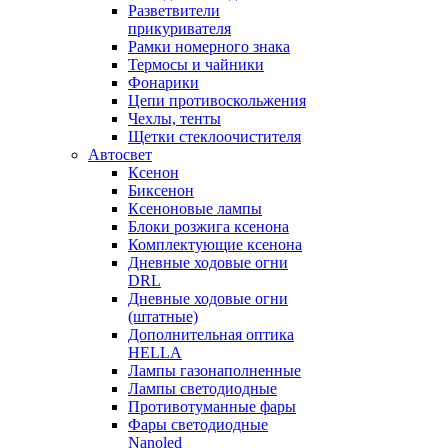
Разветвители
прикуривателя
Рамки номерного знака
Термосы и чайники
Фонарики
Цепи противоскольжения
Чехлы, тенты
Щетки стеклоочистителя
Автосвет
Ксенон
Биксенон
Ксеноновые лампы
Блоки розжига ксенона
Комплектующие ксенона
Дневные ходовые огни
DRL
Дневные ходовые огни
(штатные)
Дополнительная оптика
HELLA
Лампы газонаполненные
Лампы светодиодные
Противотуманные фары
Фары светодиодные
Nanoled