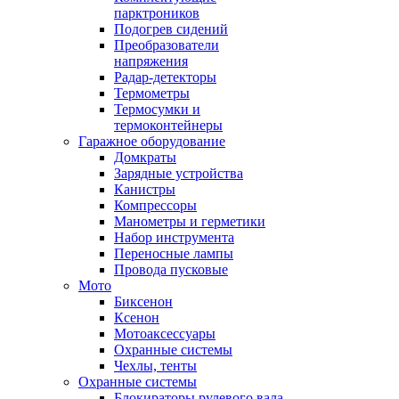
парктроников
Подогрев сидений
Преобразователи
напряжения
Радар-детекторы
Термометры
Термосумки и
термоконтейнеры
Гаражное оборудование
Домкраты
Зарядные устройства
Канистры
Компрессоры
Манометры и герметики
Набор инструмента
Переносные лампы
Провода пусковые
Мото
Биксенон
Ксенон
Мотоаксессуары
Охранные системы
Чехлы, тенты
Охранные системы
Блокираторы рулевого вала