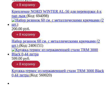
Крепление NORD WINTER AL-56 для переворзки 4-х
пар лыж
(Код:
694098
)
200.00 руб.
Набор резинок 60 см, с металлическими крючками (2
шт.)
(Код:
2406151
)
599.00 руб.
Кружка-термос из нержавеющей стали TRM 3000 Black
0,44 литра
(Код:
560020
)