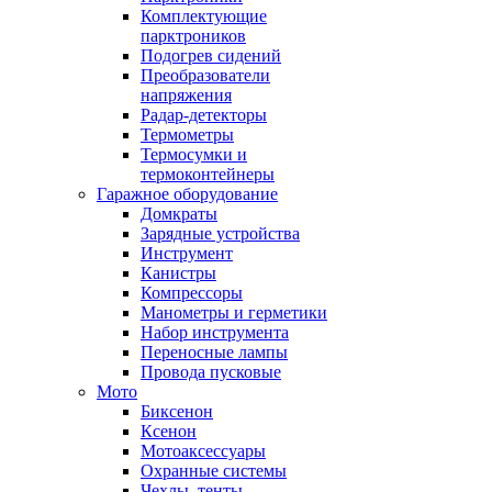
Комплектующие
парктроников
Подогрев сидений
Преобразователи
напряжения
Радар-детекторы
Термометры
Термосумки и
термоконтейнеры
Гаражное оборудование
Домкраты
Зарядные устройства
Инструмент
Канистры
Компрессоры
Манометры и герметики
Набор инструмента
Переносные лампы
Провода пусковые
Мото
Биксенон
Ксенон
Мотоаксессуары
Охранные системы
Чехлы, тенты