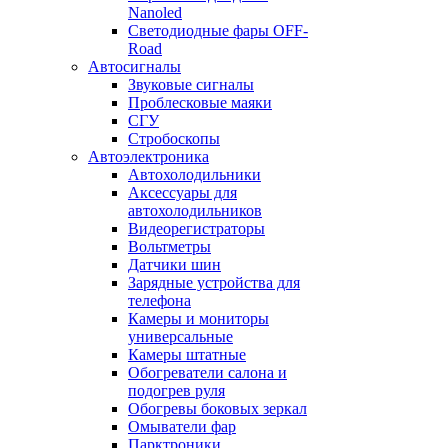
Nanoled
Светодиодные фары OFF-
Road
Автосигналы
Звуковые сигналы
Проблесковые маяки
СГУ
Стробоскопы
Автоэлектроника
Автохолодильники
Аксессуары для
автохолодильников
Видеорегистраторы
Вольтметры
Датчики шин
Зарядные устройства для
телефона
Камеры и мониторы
универсальные
Камеры штатные
Обогреватели салона и
подогрев руля
Обогревы боковых зеркал
Омыватели фар
Парктроники