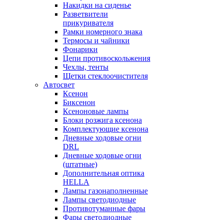
Накидки на сиденье
Разветвители
прикуривателя
Рамки номерного знака
Термосы и чайники
Фонарики
Цепи противоскольжения
Чехлы, тенты
Щетки стеклоочистителя
Автосвет
Ксенон
Биксенон
Ксеноновые лампы
Блоки розжига ксенона
Комплектующие ксенона
Дневные ходовые огни
DRL
Дневные ходовые огни
(штатные)
Дополнительная оптика
HELLA
Лампы газонаполненные
Лампы светодиодные
Противотуманные фары
Фары светодиодные