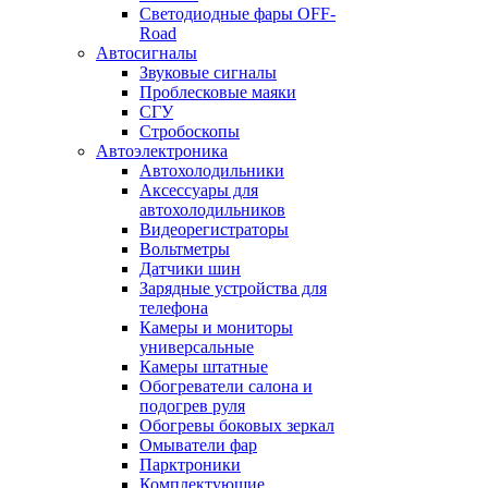
Светодиодные фары OFF-
Road
Автосигналы
Звуковые сигналы
Проблесковые маяки
СГУ
Стробоскопы
Автоэлектроника
Автохолодильники
Аксессуары для
автохолодильников
Видеорегистраторы
Вольтметры
Датчики шин
Зарядные устройства для
телефона
Камеры и мониторы
универсальные
Камеры штатные
Обогреватели салона и
подогрев руля
Обогревы боковых зеркал
Омыватели фар
Парктроники
Комплектующие