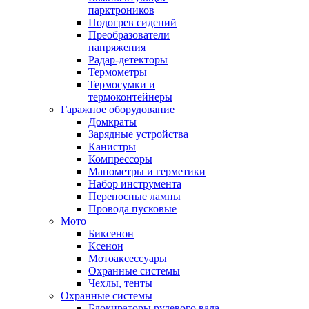
парктроников
Подогрев сидений
Преобразователи
напряжения
Радар-детекторы
Термометры
Термосумки и
термоконтейнеры
Гаражное оборудование
Домкраты
Зарядные устройства
Канистры
Компрессоры
Манометры и герметики
Набор инструмента
Переносные лампы
Провода пусковые
Мото
Биксенон
Ксенон
Мотоаксессуары
Охранные системы
Чехлы, тенты
Охранные системы
Блокираторы рулевого вала