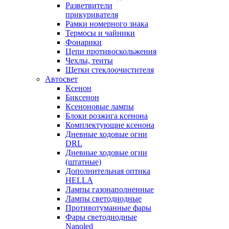
Разветвители
прикуривателя
Рамки номерного знака
Термосы и чайники
Фонарики
Цепи противоскольжения
Чехлы, тенты
Щетки стеклоочистителя
Автосвет
Ксенон
Биксенон
Ксеноновые лампы
Блоки розжига ксенона
Комплектующие ксенона
Дневные ходовые огни
DRL
Дневные ходовые огни
(штатные)
Дополнительная оптика
HELLA
Лампы газонаполненные
Лампы светодиодные
Противотуманные фары
Фары светодиодные
Nanoled