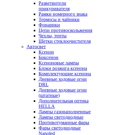
Разветвители
прикуривателя
Рамки номерного знака
Термосы и чайники
Фонарики
Цепи противоскольжения
Чехлы, тенты
Щетки стеклоочистителя
Автосвет
Ксенон
Биксенон
Ксеноновые лампы
Блоки розжига ксенона
Комплектующие ксенона
Дневные ходовые огни
DRL
Дневные ходовые огни
(штатные)
Дополнительная оптика
HELLA
Лампы газонаполненные
Лампы светодиодные
Противотуманные фары
Фары светодиодные
Nanoled