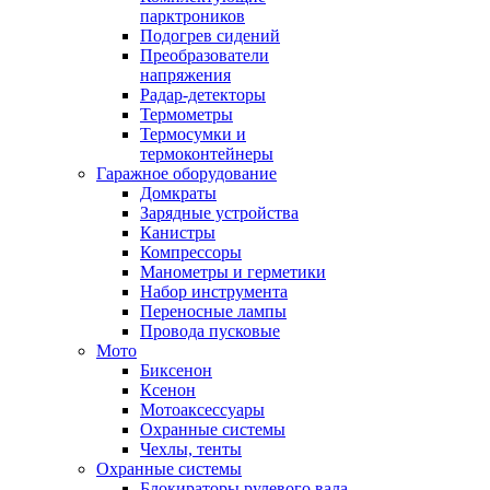
парктроников
Подогрев сидений
Преобразователи
напряжения
Радар-детекторы
Термометры
Термосумки и
термоконтейнеры
Гаражное оборудование
Домкраты
Зарядные устройства
Канистры
Компрессоры
Манометры и герметики
Набор инструмента
Переносные лампы
Провода пусковые
Мото
Биксенон
Ксенон
Мотоаксессуары
Охранные системы
Чехлы, тенты
Охранные системы
Блокираторы рулевого вала