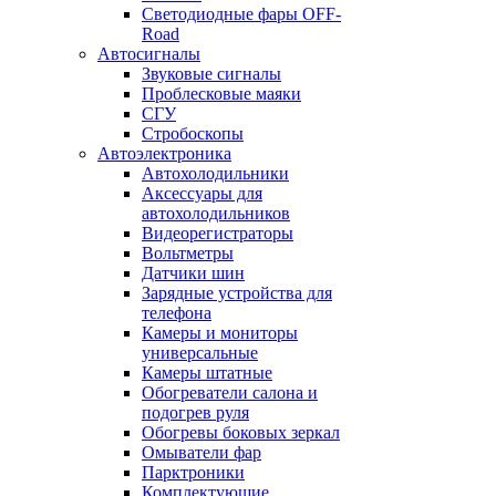
Светодиодные фары OFF-
Road
Автосигналы
Звуковые сигналы
Проблесковые маяки
СГУ
Стробоскопы
Автоэлектроника
Автохолодильники
Аксессуары для
автохолодильников
Видеорегистраторы
Вольтметры
Датчики шин
Зарядные устройства для
телефона
Камеры и мониторы
универсальные
Камеры штатные
Обогреватели салона и
подогрев руля
Обогревы боковых зеркал
Омыватели фар
Парктроники
Комплектующие