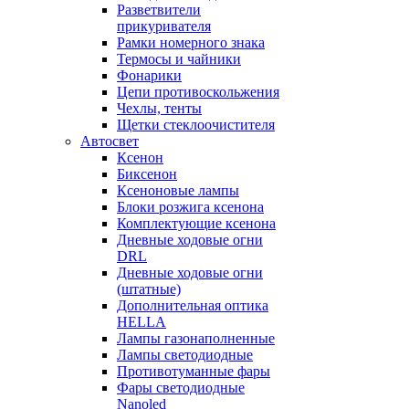
Разветвители
прикуривателя
Рамки номерного знака
Термосы и чайники
Фонарики
Цепи противоскольжения
Чехлы, тенты
Щетки стеклоочистителя
Автосвет
Ксенон
Биксенон
Ксеноновые лампы
Блоки розжига ксенона
Комплектующие ксенона
Дневные ходовые огни
DRL
Дневные ходовые огни
(штатные)
Дополнительная оптика
HELLA
Лампы газонаполненные
Лампы светодиодные
Противотуманные фары
Фары светодиодные
Nanoled