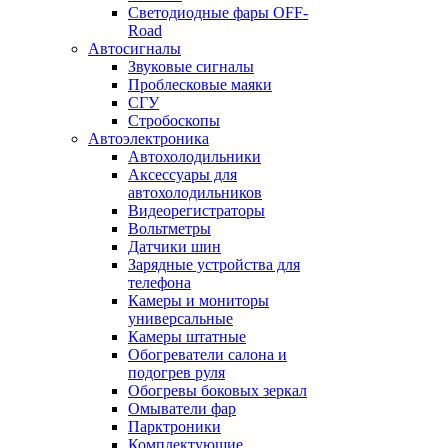
Светодиодные фары OFF-
Road
Автосигналы
Звуковые сигналы
Проблесковые маяки
СГУ
Стробоскопы
Автоэлектроника
Автохолодильники
Аксессуары для
автохолодильников
Видеорегистраторы
Вольтметры
Датчики шин
Зарядные устройства для
телефона
Камеры и мониторы
универсальные
Камеры штатные
Обогреватели салона и
подогрев руля
Обогревы боковых зеркал
Омыватели фар
Парктроники
Комплектующие