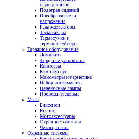
парктроников
Подогрев сидений
Преобразователи
напряжения
Радар-детекторы
Термометры
Термосумки и
термоконтейнеры
Гаражное оборудование
Домкраты
Зарядные устройства
Канистры
Компрессоры
Манометры и герметики
Набор инструмента
Переносные лампы
Провода пусковые
Мото
Биксенон
Ксенон
Мотоаксессуары
Охранные системы
Чехлы, тенты
Охранные системы
Блокираторы рулевого вала