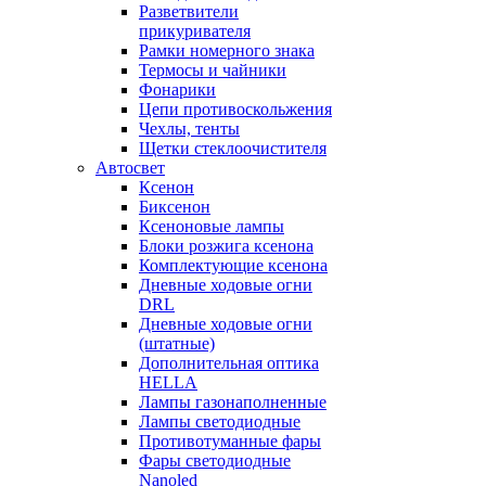
Разветвители
прикуривателя
Рамки номерного знака
Термосы и чайники
Фонарики
Цепи противоскольжения
Чехлы, тенты
Щетки стеклоочистителя
Автосвет
Ксенон
Биксенон
Ксеноновые лампы
Блоки розжига ксенона
Комплектующие ксенона
Дневные ходовые огни
DRL
Дневные ходовые огни
(штатные)
Дополнительная оптика
HELLA
Лампы газонаполненные
Лампы светодиодные
Противотуманные фары
Фары светодиодные
Nanoled