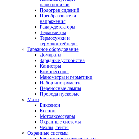
парктроников
Подогрев сидений
Преобразователи
напряжения
Радар-детекторы
Термометры
Термосумки и
термоконтейнеры
Гаражное оборудование
Домкраты
Зарядные устройства
Канистры
Компрессоры
Манометры и герметики
Набор инструмента
Переносные лампы
Провода пусковые
Мото
Биксенон
Ксенон
Мотоаксессуары
Охранные системы
Чехлы, тенты
Охранные системы
Блокираторы рулевого вала