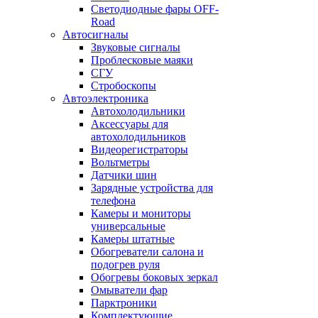
Светодиодные фары OFF-
Road
Автосигналы
Звуковые сигналы
Проблесковые маяки
СГУ
Стробоскопы
Автоэлектроника
Автохолодильники
Аксессуары для
автохолодильников
Видеорегистраторы
Вольтметры
Датчики шин
Зарядные устройства для
телефона
Камеры и мониторы
универсальные
Камеры штатные
Обогреватели салона и
подогрев руля
Обогревы боковых зеркал
Омыватели фар
Парктроники
Комплектующие