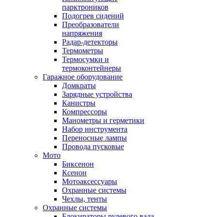
парктроников
Подогрев сидений
Преобразователи
напряжения
Радар-детекторы
Термометры
Термосумки и
термоконтейнеры
Гаражное оборудование
Домкраты
Зарядные устройства
Канистры
Компрессоры
Манометры и герметики
Набор инструмента
Переносные лампы
Провода пусковые
Мото
Биксенон
Ксенон
Мотоаксессуары
Охранные системы
Чехлы, тенты
Охранные системы
Блокираторы рулевого вала