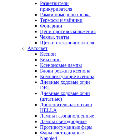
Разветвители
прикуривателя
Рамки номерного знака
Термосы и чайники
Фонарики
Цепи противоскольжения
Чехлы, тенты
Щетки стеклоочистителя
Автосвет
Ксенон
Биксенон
Ксеноновые лампы
Блоки розжига ксенона
Комплектующие ксенона
Дневные ходовые огни
DRL
Дневные ходовые огни
(штатные)
Дополнительная оптика
HELLA
Лампы газонаполненные
Лампы светодиодные
Противотуманные фары
Фары светодиодные
Nanoled