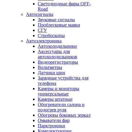
Светодиодные фары OFF-
Road
Автосигналы
Звуковые сигналы
Проблесковые маяки
СГУ
Стробоскопы
Автоэлектроника
Автохолодильники
Аксессуары для
автохолодильников
Видеорегистраторы
Вольтметры
Датчики шин
Зарядные устройства для
телефона
Камеры и мониторы
универсальные
Камеры штатные
Обогреватели салона и
подогрев руля
Обогревы боковых зеркал
Омыватели фар
Парктроники
Комплектующие