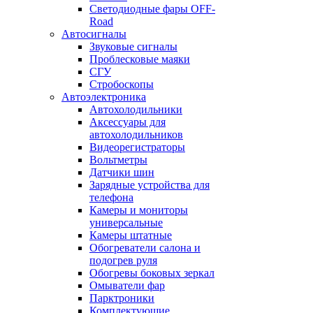
Светодиодные фары OFF-
Road
Автосигналы
Звуковые сигналы
Проблесковые маяки
СГУ
Стробоскопы
Автоэлектроника
Автохолодильники
Аксессуары для
автохолодильников
Видеорегистраторы
Вольтметры
Датчики шин
Зарядные устройства для
телефона
Камеры и мониторы
универсальные
Камеры штатные
Обогреватели салона и
подогрев руля
Обогревы боковых зеркал
Омыватели фар
Парктроники
Комплектующие