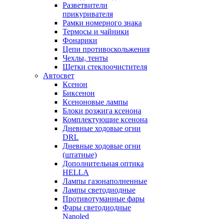
Разветвители
прикуривателя
Рамки номерного знака
Термосы и чайники
Фонарики
Цепи противоскольжения
Чехлы, тенты
Щетки стеклоочистителя
Автосвет
Ксенон
Биксенон
Ксеноновые лампы
Блоки розжига ксенона
Комплектующие ксенона
Дневные ходовые огни
DRL
Дневные ходовые огни
(штатные)
Дополнительная оптика
HELLA
Лампы газонаполненные
Лампы светодиодные
Противотуманные фары
Фары светодиодные
Nanoled