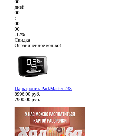
00
дней
00
:
00
00
-12%
Скидка
Ограниченное кол-во!
Парктроник ParkMaster 238
8996.00 руб.
7900.00 руб.