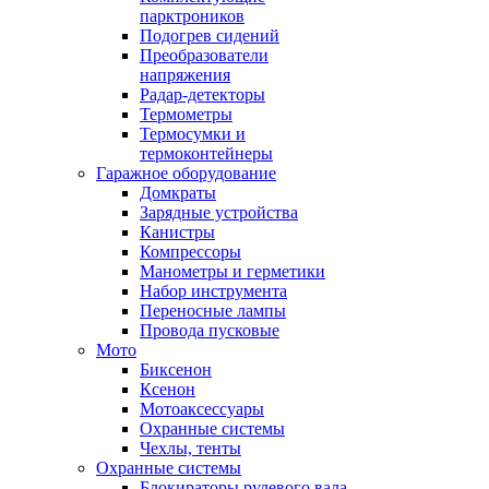
парктроников
Подогрев сидений
Преобразователи
напряжения
Радар-детекторы
Термометры
Термосумки и
термоконтейнеры
Гаражное оборудование
Домкраты
Зарядные устройства
Канистры
Компрессоры
Манометры и герметики
Набор инструмента
Переносные лампы
Провода пусковые
Мото
Биксенон
Ксенон
Мотоаксессуары
Охранные системы
Чехлы, тенты
Охранные системы
Блокираторы рулевого вала