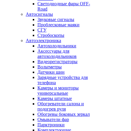
Светодиодные фары OFF-
Road
Автосигналы
Звуковые сигналы
Проблесковые маяки
СГУ
Стробоскопы
Автоэлектроника
Автохолодильники
Аксессуары для
автохолодильников
Видеорегистраторы
Вольтметры
Датчики шин
Зарядные устройства для
телефона
Камеры и мониторы
универсальные
Камеры штатные
Обогреватели салона и
подогрев руля
Обогревы боковых зеркал
Омыватели фар
Парктроники
Комплектующие