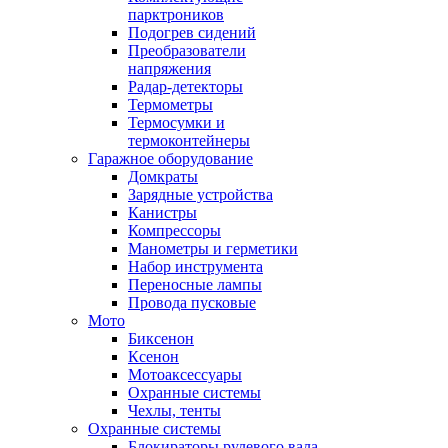
парктроников
Подогрев сидений
Преобразователи
напряжения
Радар-детекторы
Термометры
Термосумки и
термоконтейнеры
Гаражное оборудование
Домкраты
Зарядные устройства
Канистры
Компрессоры
Манометры и герметики
Набор инструмента
Переносные лампы
Провода пусковые
Мото
Биксенон
Ксенон
Мотоаксессуары
Охранные системы
Чехлы, тенты
Охранные системы
Блокираторы рулевого вала