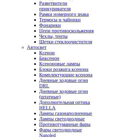
Разветвители
прикуривателя
Рамки номерного знака
Термосы и чайники
Фонарики
Цепи противоскольжения
Чехлы, тенты
Щетки стеклоочистителя
Автосвет
Ксенон
Биксенон
Ксеноновые лампы
Блоки розжига ксенона
Комплектующие ксенона
Дневные ходовые огни
DRL
Дневные ходовые огни
(штатные)
Дополнительная оптика
HELLA
Лампы газонаполненные
Лампы светодиодные
Противотуманные фары
Фары светодиодные
Nanoled