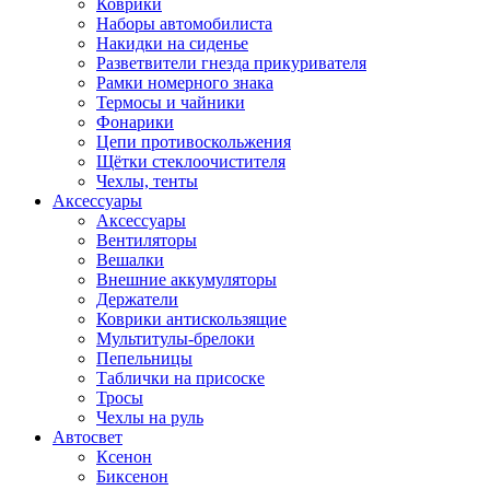
Коврики
Наборы автомобилиста
Накидки на сиденье
Разветвители гнезда прикуривателя
Рамки номерного знака
Термосы и чайники
Фонарики
Цепи противоскольжения
Щётки стеклоочистителя
Чехлы, тенты
Аксессуары
Аксессуары
Вентиляторы
Вешалки
Внешние аккумуляторы
Держатели
Коврики антискользящие
Мультитулы-брелоки
Пепельницы
Таблички на присоске
Тросы
Чехлы на руль
Автосвет
Ксенон
Биксенон