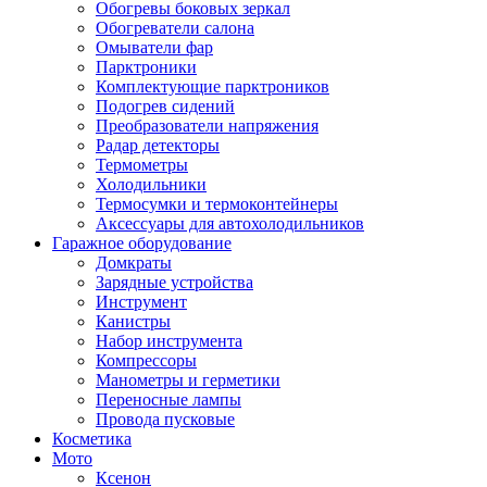
Обогревы боковых зеркал
Обогреватели салона
Омыватели фар
Парктроники
Комплектующие парктроников
Подогрев сидений
Преобразователи напряжения
Радар детекторы
Термометры
Холодильники
Термосумки и термоконтейнеры
Аксессуары для автохолодильников
Гаражное оборудование
Домкраты
Зарядные устройства
Инструмент
Канистры
Набор инструмента
Компрессоры
Манометры и герметики
Переносные лампы
Провода пусковые
Косметика
Мото
Ксенон