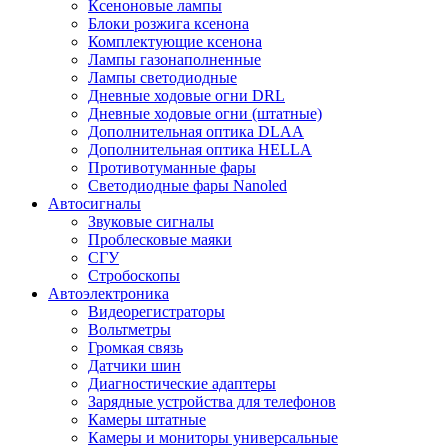
Ксеноновые лампы
Блоки розжига ксенона
Комплектующие ксенона
Лампы газонаполненные
Лампы светодиодные
Дневные ходовые огни DRL
Дневные ходовые огни (штатные)
Дополнительная оптика DLAA
Дополнительная оптика HELLA
Противотуманные фары
Светодиодные фары Nanoled
Автосигналы
Звуковые сигналы
Проблесковые маяки
СГУ
Стробоскопы
Автоэлектроника
Видеорегистраторы
Вольтметры
Громкая связь
Датчики шин
Диагностические адаптеры
Зарядные устройства для телефонов
Камеры штатные
Камеры и мониторы универсальные