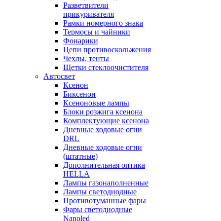
Разветвители
прикуривателя
Рамки номерного знака
Термосы и чайники
Фонарики
Цепи противоскольжения
Чехлы, тенты
Щетки стеклоочистителя
Автосвет
Ксенон
Биксенон
Ксеноновые лампы
Блоки розжига ксенона
Комплектующие ксенона
Дневные ходовые огни
DRL
Дневные ходовые огни
(штатные)
Дополнительная оптика
HELLA
Лампы газонаполненные
Лампы светодиодные
Противотуманные фары
Фары светодиодные
Nanoled