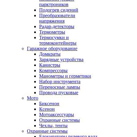
парктроников
Подогрев сидений
Преобразователи
напряжения
Радар-детекторы
Термометры
Термосумки и
термоконтейнеры
Гаражное оборудование
Домкраты
Зарядные устройства
Канистры
Компрессоры
Манометры и герметики
Набор инструмента
Переносные лампы
Провода пусковые
Мото
Биксенон
Ксенон
Мотоаксессуары
Охранные системы
Чехлы, тенты
Охранные системы
Блокираторы рулевого вала