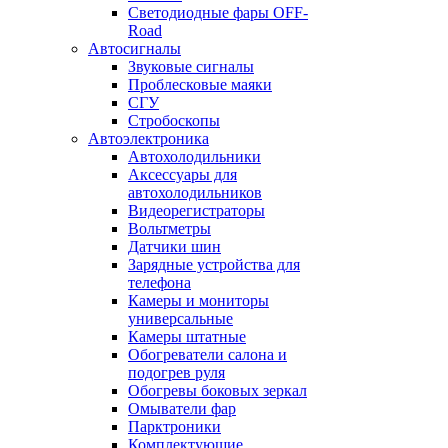
Светодиодные фары OFF-
Road
Автосигналы
Звуковые сигналы
Проблесковые маяки
СГУ
Стробоскопы
Автоэлектроника
Автохолодильники
Аксессуары для
автохолодильников
Видеорегистраторы
Вольтметры
Датчики шин
Зарядные устройства для
телефона
Камеры и мониторы
универсальные
Камеры штатные
Обогреватели салона и
подогрев руля
Обогревы боковых зеркал
Омыватели фар
Парктроники
Комплектующие