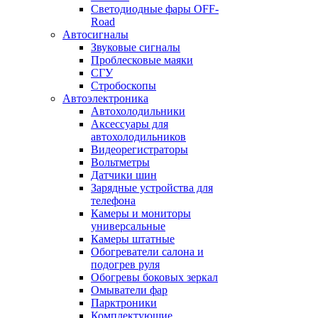
Светодиодные фары OFF-
Road
Автосигналы
Звуковые сигналы
Проблесковые маяки
СГУ
Стробоскопы
Автоэлектроника
Автохолодильники
Аксессуары для
автохолодильников
Видеорегистраторы
Вольтметры
Датчики шин
Зарядные устройства для
телефона
Камеры и мониторы
универсальные
Камеры штатные
Обогреватели салона и
подогрев руля
Обогревы боковых зеркал
Омыватели фар
Парктроники
Комплектующие