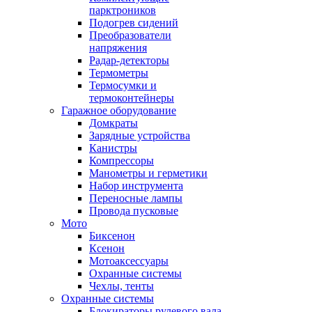
парктроников
Подогрев сидений
Преобразователи
напряжения
Радар-детекторы
Термометры
Термосумки и
термоконтейнеры
Гаражное оборудование
Домкраты
Зарядные устройства
Канистры
Компрессоры
Манометры и герметики
Набор инструмента
Переносные лампы
Провода пусковые
Мото
Биксенон
Ксенон
Мотоаксессуары
Охранные системы
Чехлы, тенты
Охранные системы
Блокираторы рулевого вала