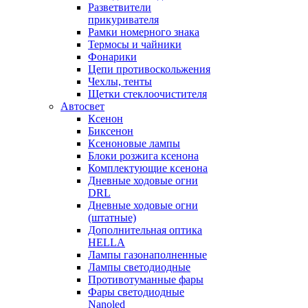
Разветвители
прикуривателя
Рамки номерного знака
Термосы и чайники
Фонарики
Цепи противоскольжения
Чехлы, тенты
Щетки стеклоочистителя
Автосвет
Ксенон
Биксенон
Ксеноновые лампы
Блоки розжига ксенона
Комплектующие ксенона
Дневные ходовые огни
DRL
Дневные ходовые огни
(штатные)
Дополнительная оптика
HELLA
Лампы газонаполненные
Лампы светодиодные
Противотуманные фары
Фары светодиодные
Nanoled