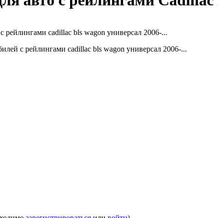
я авто с рейлингами Cadillac 
бходимо
зарегистрироваться
или
войти
)