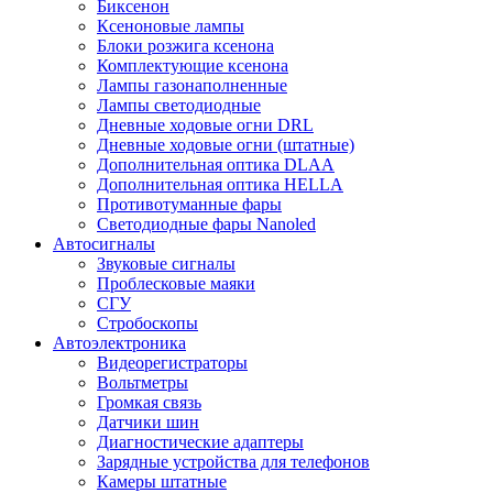
Биксенон
Ксеноновые лампы
Блоки розжига ксенона
Комплектующие ксенона
Лампы газонаполненные
Лампы светодиодные
Дневные ходовые огни DRL
Дневные ходовые огни (штатные)
Дополнительная оптика DLAA
Дополнительная оптика HELLA
Противотуманные фары
Светодиодные фары Nanoled
Автосигналы
Звуковые сигналы
Проблесковые маяки
СГУ
Стробоскопы
Автоэлектроника
Видеорегистраторы
Вольтметры
Громкая связь
Датчики шин
Диагностические адаптеры
Зарядные устройства для телефонов
Камеры штатные