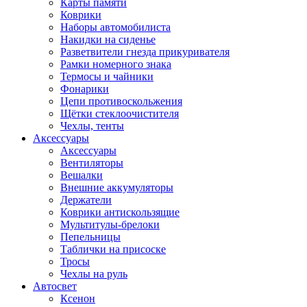
Карты памяти
Коврики
Наборы автомобилиста
Накидки на сиденье
Разветвители гнезда прикуривателя
Рамки номерного знака
Термосы и чайники
Фонарики
Цепи противоскольжения
Щётки стеклоочистителя
Чехлы, тенты
Аксессуары
Аксессуары
Вентиляторы
Вешалки
Внешние аккумуляторы
Держатели
Коврики антискользящие
Мультитулы-брелоки
Пепельницы
Таблички на присоске
Тросы
Чехлы на руль
Автосвет
Ксенон