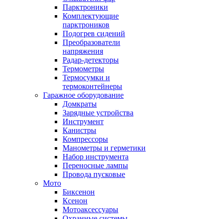
Парктроники
Комплектующие
парктроников
Подогрев сидений
Преобразователи
напряжения
Радар-детекторы
Термометры
Термосумки и
термоконтейнеры
Гаражное оборудование
Домкраты
Зарядные устройства
Инструмент
Канистры
Компрессоры
Манометры и герметики
Набор инструмента
Переносные лампы
Провода пусковые
Мото
Биксенон
Ксенон
Мотоаксессуары
Охранные системы