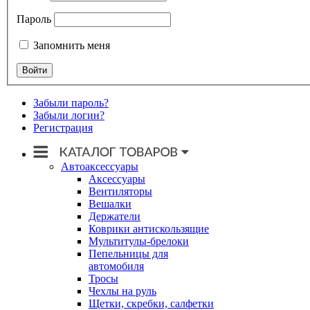
Пароль
Запомнить меня
Забыли пароль?
Забыли логин?
Регистрация
Автоаксессуары
Аксессуары
Вентиляторы
Вешалки
Держатели
Коврики антискользящие
Мультитулы-брелоки
Пепельницы для
автомобиля
Тросы
Чехлы на руль
Щетки, скребки, салфетки