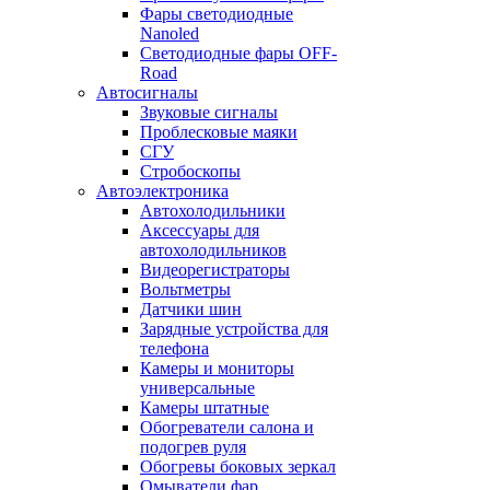
Фары светодиодные
Nanoled
Светодиодные фары OFF-
Road
Автосигналы
Звуковые сигналы
Проблесковые маяки
СГУ
Стробоскопы
Автоэлектроника
Автохолодильники
Аксессуары для
автохолодильников
Видеорегистраторы
Вольтметры
Датчики шин
Зарядные устройства для
телефона
Камеры и мониторы
универсальные
Камеры штатные
Обогреватели салона и
подогрев руля
Обогревы боковых зеркал
Омыватели фар