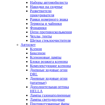
Наборы автомобилиста
Накидки на сиденье
Разветвители
прикуривателя
Рамки номерного знака
Термосы и чайники
Фонарики
Цепи противоскольжения
Чехлы, тенты
Щетки стеклоочистителя
Автосвет
Ксенон
Биксенон
Ксеноновые лампы
Блоки розжига ксенона
Комплектующие ксенона
Дневные ходовые огни
DRL
Дневные ходовые огни
(штатные)
Дополнительная оптика
HELLA
Лампы газонаполненные
Лампы светодиодные
Противотуманные фары