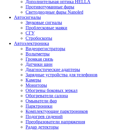
Дополнительная оптика HELLA
Противотуманные фары
Светодиодные фары Nanoled
Автосигналы
Звуковые сигналы
Проблесковые маяки
СГУ
Стробоскопы
Автоэлектроника
Видеорегистраторы
Вольтметры
Громкая связь
Датчики шин
Диагностические адаптеры
Зарядные устройства для телефонов
Камеры
Мониторы
Обогревы боковых зеркал
Обогреватели салона
Омыватели фар
Парктроники
Комплектующие парктроников
Подогрев сидений
Преобразователи напряжения
Радар детекторы