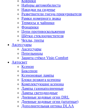
Коврики
Наборы автомобилиста
Накидки на сиденье
Разветвители гнезда прикуривателя
Рамки номерного знака
Термосы и чайники
Фонарики
Цепи противоскольжения
Щётки стеклоочистителя
Чехлы, тенты
Аксессуары
Аксессуары
Пепельницы
Защита стёкол Visio Comfort
Автосвет
Ксенон
Биксенон
Ксеноновые лампы
Блоки розжига ксенона
Комплектующие ксенона
Лампы газонаполненные
Лампы светодиодные
Дневные ходовые огни DRL
Дневные ходовые огни (штатные)
Дополнительная оптика DLAA