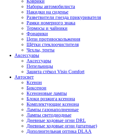
Коврики
Наборы автомобилиста
Накидки на сиденье
Разветвители гнезда прикуривателя
Рамки номерного знака
Термосы и чайники
Фонарики
Цепи противоскольжения
Щётки стеклоочистителя
Чехлы, тенты
Аксессуары
Аксессуары
Пепельницы
Защита стёкол Visio Comfort
Автосвет
Ксенон
Биксенон
Ксеноновые лампы
Блоки розжига ксенона
Комплектующие ксенона
Лампы газонаполненные
Лампы светодиодные
Дневные ходовые огни DRL
Дневные ходовые огни (штатные)
Дополнительная оптика DLAA