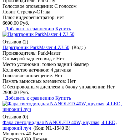
Производитель:
ParkCity
Голосовое оповещение: С голосом
Ловит Стрелку-СТ: да
Плюс видеорегистратор: нет
6690.00 Руб.
Добавить к сравнению
Купить
Отзывов (2)
Парктроник ParkMaster 4-ZJ-50
(Код:
)
Производитель:
ParkMaster
С камерой заднего вида: Нет
Место установки: только задний бампер
Количество датчиков: 4 датчика
Голосовое оповещение: Нет
Память выносных элементов: Нет
С беспроводным дисплеем к блоку управления: Нет
2900.00 Руб.
Добавить к сравнению
Купить
Отзывов (0)
Фара светодиодная NANOLED 40W, круглая, 4 LED,
широкий луч
(Код:
NL-1540 B
)
Мощность 40 Ватт.
Яркость 4320 Люмен.