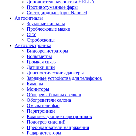
Дополнительная оптика HELLA
Противотуманные фары
Светодиодные фары Nanoled
Автосигналы
Звуковые сигналы
Проблесковые маяки
СГУ
Стробоскопы
Автоэлектроника
Видеорегистраторы
Вольтметры
Громкая связь
Датчики шин
Диагностические адаптеры
Зарядные устройства для телефонов
Камеры
Мониторы
Обогревы боковых зеркал
Обогреватели салона
Омыватели фар
Парктроники
Комплектующие парктроников
Подогрев сидений
Преобразователи напряжения
Радар детекторы