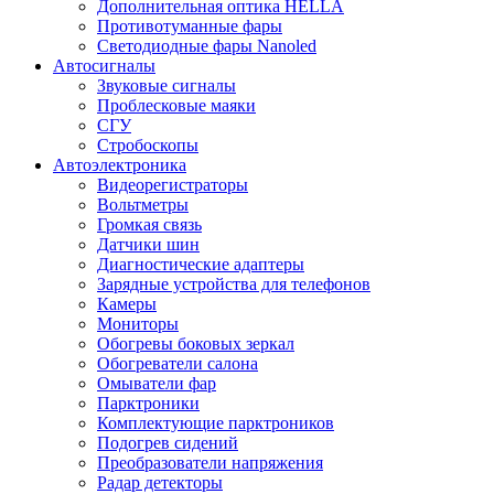
Дополнительная оптика HELLA
Противотуманные фары
Светодиодные фары Nanoled
Автосигналы
Звуковые сигналы
Проблесковые маяки
СГУ
Стробоскопы
Автоэлектроника
Видеорегистраторы
Вольтметры
Громкая связь
Датчики шин
Диагностические адаптеры
Зарядные устройства для телефонов
Камеры
Мониторы
Обогревы боковых зеркал
Обогреватели салона
Омыватели фар
Парктроники
Комплектующие парктроников
Подогрев сидений
Преобразователи напряжения
Радар детекторы