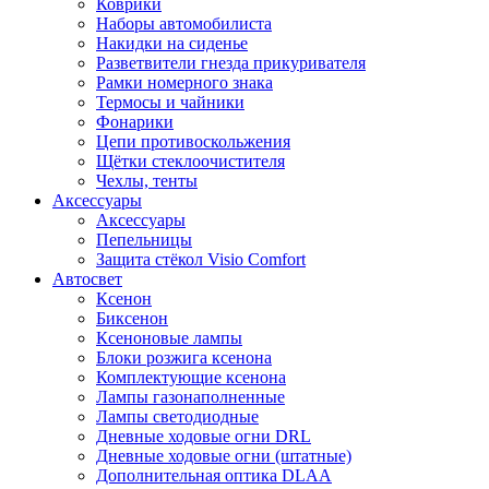
Коврики
Наборы автомобилиста
Накидки на сиденье
Разветвители гнезда прикуривателя
Рамки номерного знака
Термосы и чайники
Фонарики
Цепи противоскольжения
Щётки стеклоочистителя
Чехлы, тенты
Аксессуары
Аксессуары
Пепельницы
Защита стёкол Visio Comfort
Автосвет
Ксенон
Биксенон
Ксеноновые лампы
Блоки розжига ксенона
Комплектующие ксенона
Лампы газонаполненные
Лампы светодиодные
Дневные ходовые огни DRL
Дневные ходовые огни (штатные)
Дополнительная оптика DLAA