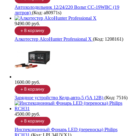
Автохолодильник 12/24/220 Вольт CC-19WBC (19
литров)
(Код:
a80971s
)
9490.00 руб.
Алкотестер AlcoHunter Professional X
(Код:
1208161
)
1600.00 руб.
Зарядное устройство Кедр-авто-5 (5A 12В)
(Код:
7516
)
4500.00 руб.
Инспекционный Фонарь LED (переноска) Philips
RCH31
(Код:
LPL34UVX1
)