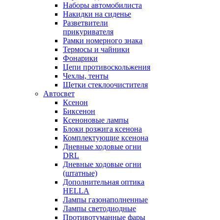
Наборы автомобилиста
Накидки на сиденье
Разветвители
прикуривателя
Рамки номерного знака
Термосы и чайники
Фонарики
Цепи противоскольжения
Чехлы, тенты
Щетки стеклоочистителя
Автосвет
Ксенон
Биксенон
Ксеноновые лампы
Блоки розжига ксенона
Комплектующие ксенона
Дневные ходовые огни
DRL
Дневные ходовые огни
(штатные)
Дополнительная оптика
HELLA
Лампы газонаполненные
Лампы светодиодные
Противотуманные фары