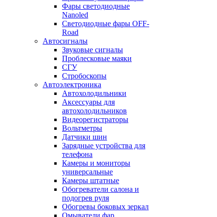
Фары светодиодные
Nanoled
Светодиодные фары OFF-
Road
Автосигналы
Звуковые сигналы
Проблесковые маяки
СГУ
Стробоскопы
Автоэлектроника
Автохолодильники
Аксессуары для
автохолодильников
Видеорегистраторы
Вольтметры
Датчики шин
Зарядные устройства для
телефона
Камеры и мониторы
универсальные
Камеры штатные
Обогреватели салона и
подогрев руля
Обогревы боковых зеркал
Омыватели фар