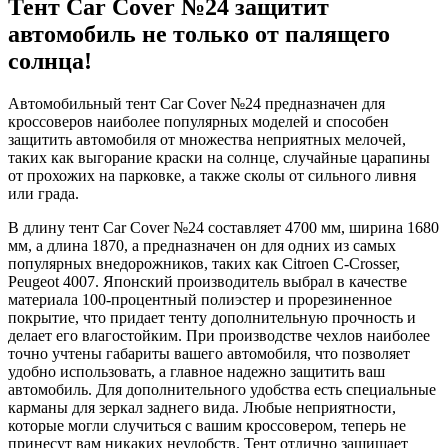
Тент Car Cover №24 защитит
автомобиль не только от палящего
солнца!
Автомобильный тент Car Cover №24 предназначен для
кроссоверов наиболее популярных моделей и способен
защитить автомобиля от множества неприятных мелочей,
таких как выгорание краски на солнце, случайные царапины
от прохожих на парковке, а также сколы от сильного ливня
или града.
В длину тент Car Cover №24 составляет 4700 мм, ширина 1680
мм, а длина 1870, а предназначен он для одних из самых
популярных внедорожников, таких как Citroen C-Crosser,
Peugeot 4007. Японский производитель выбрал в качестве
материала 100-процентный полиэстер и прорезиненное
покрытие, что придает тенту дополнительную прочность и
делает его влагостойким. При производстве чехлов наиболее
точно учтены габариты вашего автомобиля, что позволяет
удобно использовать, а главное надежно защитить ваш
автомобиль. Для дополнительного удобства есть специальные
карманы для зеркал заднего вида. Любые неприятности,
которые могли случиться с вашим кроссовером, теперь не
принесут вам никаких неудобств. Тент отлично защищает