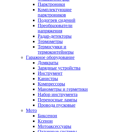
Парктроники
Комплектующие
парктроников
Подогрев сидений
Преобразователи
напряжения
Радар-детекторы
Термометры
Термосумки и
термоконтейнеры
Гаражное оборудование
Домкраты
Зарядные устройства
Инструмент
Канистры
Компрессоры
Манометры и герметики
Набор инструмента
Переносные лампы
Провода пусковые
Мото
Биксенон
Ксенон
Мотоаксессуары
Охранные системы