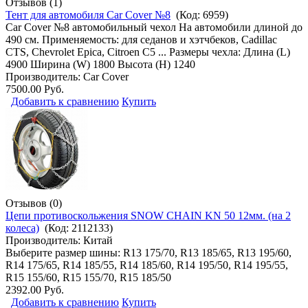
Отзывов (1)
Тент для автомобиля Car Cover №8
(Код:
6959
)
Car Cover №8 автомобильный чехол На автомобили длиной до
490 см. Применяемость: для седанов и хэтчбеков, Cadillac
CTS, Chevrolet Epica, Citroen C5 ... Размеры чехла: Длина (L)
4900 Ширина (W) 1800 Высота (H) 1240
Производитель:
Car Cover
7500.00 Руб.
Добавить к сравнению
Купить
Отзывов (0)
Цепи противоскольжения SNOW CHAIN KN 50 12мм. (на 2
колеса)
(Код:
2112133
)
Производитель:
Китай
Выберите размер шины: R13 175/70, R13 185/65, R13 195/60,
R14 175/65, R14 185/55, R14 185/60, R14 195/50, R14 195/55,
R15 155/60, R15 155/70, R15 185/50
2392.00 Руб.
Добавить к сравнению
Купить