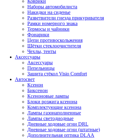
Коврики
Наборы автомобилиста
Накидки на сиденье
Разветвители гнезда прикуривателя
Рамки номерного знака
Термосы и чайники
Фонарики
Цепи противоскольжения
Щётки стеклоочистителя
Чехлы, тенты
Аксессуары
Аксессуары
Пепельницы
Защита стёкол Visio Comfort
Автосвет
Ксенон
Биксенон
Ксеноновые лампы
Блоки розжига ксенона
Комплектующие ксенона
Лампы газонаполненные
Лампы светодиодные
Дневные ходовые огни DRL
Дневные ходовые огни (штатные)
Дополнительная оптика DLAA