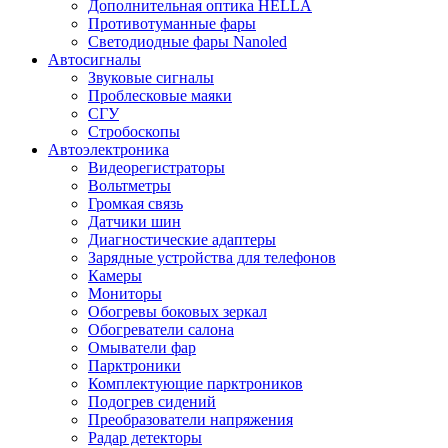
Дополнительная оптика HELLA
Противотуманные фары
Светодиодные фары Nanoled
Автосигналы
Звуковые сигналы
Проблесковые маяки
СГУ
Стробоскопы
Автоэлектроника
Видеорегистраторы
Вольтметры
Громкая связь
Датчики шин
Диагностические адаптеры
Зарядные устройства для телефонов
Камеры
Мониторы
Обогревы боковых зеркал
Обогреватели салона
Омыватели фар
Парктроники
Комплектующие парктроников
Подогрев сидений
Преобразователи напряжения
Радар детекторы