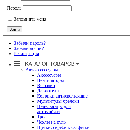
Пароль
Запомнить меня
Забыли пароль?
Забыли логин?
Регистрация
Автоаксессуары
Аксессуары
Вентиляторы
Вешалки
Держатели
Коврики антискользящие
Мультитулы-брелоки
Пепельницы для
автомобиля
Тросы
Чехлы на руль
Щетки, скребки, салфетки