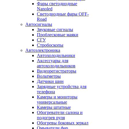
Фары светодиодные
Nanoled
Светодиодные фары OFF-
Road
Автосигналы
Звуковые сигналы
Проблесковые маяки
СГУ
Стробоскопы
Автоэлектроника
Автохолодильники
Аксессуары для
автохолодильников
Видеорегистраторы
Вольтметры
Датчики шин
Зарядные устройства для
телефона
Камеры и мониторы
универсальные
Камеры штатные
Обогреватели салона и
подогрев руля
Обогревы боковых зеркал
Омыватели фар