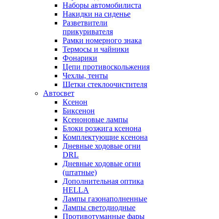
Наборы автомобилиста
Накидки на сиденье
Разветвители
прикуривателя
Рамки номерного знака
Термосы и чайники
Фонарики
Цепи противоскольжения
Чехлы, тенты
Щетки стеклоочистителя
Автосвет
Ксенон
Биксенон
Ксеноновые лампы
Блоки розжига ксенона
Комплектующие ксенона
Дневные ходовые огни
DRL
Дневные ходовые огни
(штатные)
Дополнительная оптика
HELLA
Лампы газонаполненные
Лампы светодиодные
Противотуманные фары