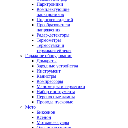
Парктроники
Комплектующие
парктроников
Подогрев сидений
Преобразователи
напряжения
Радар-детекторы
Термометры
Термосумки и
термоконтейнеры
Гаражное оборудование
Домкраты
Зарядные устройства
Инструмент
Канистры
Компрессоры
Манометры и герметики
Набор инструмента
Переносные лампы
Провода пусковые
Мото
Биксенон
Ксенон
Мотоаксессуары
Охранные системы