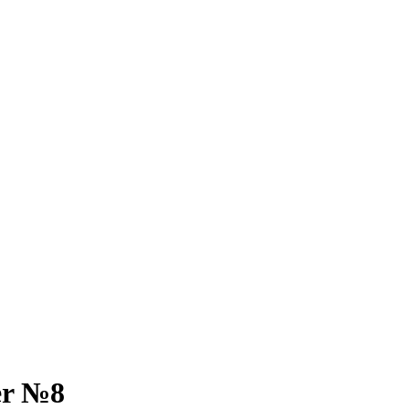
er №8