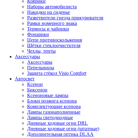
Коврики
Наборы автомобилиста
Накидки на сиденье
Разветвители гнезда прикуривателя
Рамки номерного знака
Термосы и чайники
Фонарики
Цепи противоскольжения
Щётки стеклоочистителя
Чехлы, тенты
Аксессуары
Аксессуары
Пепельницы
Защита стёкол Visio Comfort
Автосвет
Ксенон
Биксенон
Ксеноновые лампы
Блоки розжига ксенона
Комплектующие ксенона
Лампы газонаполненные
Лампы светодиодные
Дневные ходовые огни DRL
Дневные ходовые огни (штатные)
Дополнительная оптика DLAA