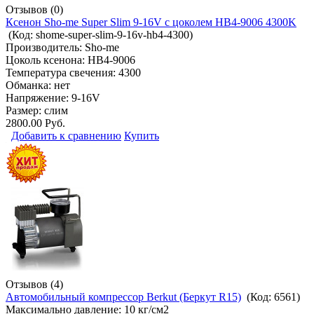
Отзывов (0)
Ксенон Sho-me Super Slim 9-16V с цоколем HB4-9006 4300K
(Код:
shome-super-slim-9-16v-hb4-4300
)
Производитель:
Sho-me
Цоколь ксенона: HB4-9006
Температура свечения: 4300
Обманка: нет
Напряжение: 9-16V
Размер: слим
2800.00 Руб.
Добавить к сравнению
Купить
Отзывов (4)
Автомобильный компрессор Berkut (Беркут R15)
(Код:
6561
)
Максимально давление: 10 кг/см2