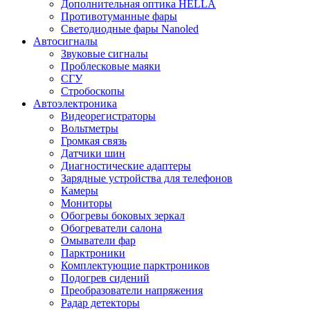
Дополнительная оптика HELLA
Противотуманные фары
Светодиодные фары Nanoled
Автосигналы
Звуковые сигналы
Проблесковые маяки
СГУ
Стробоскопы
Автоэлектроника
Видеорегистраторы
Вольтметры
Громкая связь
Датчики шин
Диагностические адаптеры
Зарядные устройства для телефонов
Камеры
Мониторы
Обогревы боковых зеркал
Обогреватели салона
Омыватели фар
Парктроники
Комплектующие парктроников
Подогрев сидений
Преобразователи напряжения
Радар детекторы