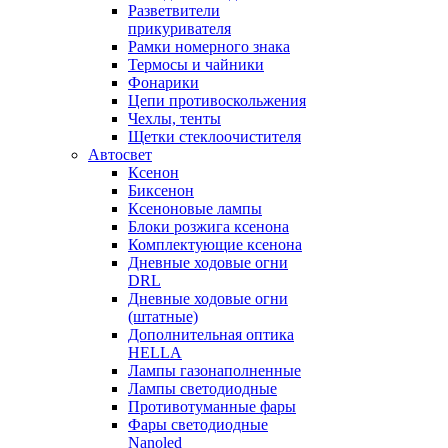
Разветвители
прикуривателя
Рамки номерного знака
Термосы и чайники
Фонарики
Цепи противоскольжения
Чехлы, тенты
Щетки стеклоочистителя
Автосвет
Ксенон
Биксенон
Ксеноновые лампы
Блоки розжига ксенона
Комплектующие ксенона
Дневные ходовые огни
DRL
Дневные ходовые огни
(штатные)
Дополнительная оптика
HELLA
Лампы газонаполненные
Лампы светодиодные
Противотуманные фары
Фары светодиодные
Nanoled