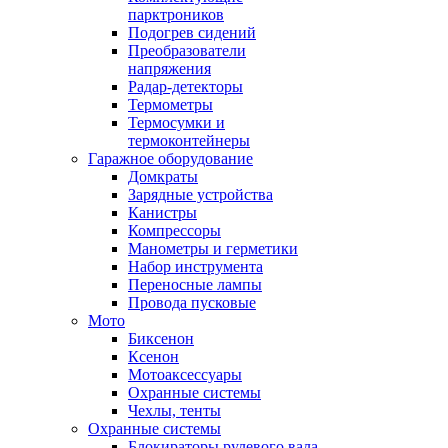
парктроников
Подогрев сидений
Преобразователи
напряжения
Радар-детекторы
Термометры
Термосумки и
термоконтейнеры
Гаражное оборудование
Домкраты
Зарядные устройства
Канистры
Компрессоры
Манометры и герметики
Набор инструмента
Переносные лампы
Провода пусковые
Мото
Биксенон
Ксенон
Мотоаксессуары
Охранные системы
Чехлы, тенты
Охранные системы
Блокираторы рулевого вала