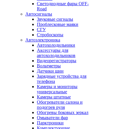
Светодиодные фары OFF-
Road
Автосигналы
Звуковые сигналы
Проблесковые маяки
СГУ
Стробоскопы
Автоэлектроника
Автохолодильники
Аксессуары для
автохолодильников
Видеорегистраторы
Вольтметры
Датчики шин
Зарядные устройства для
телефона
Камеры и мониторы
универсальные
Камеры штатные
Обогреватели салона и
подогрев руля
Обогревы боковых зеркал
Омыватели фар
Парктроники
Комплектующие