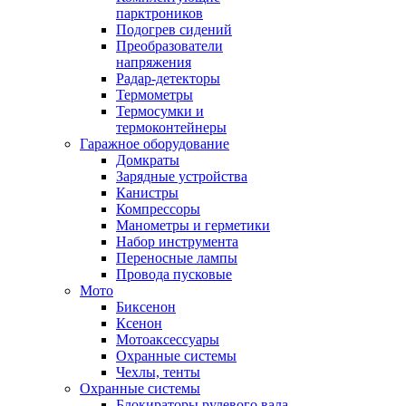
парктроников
Подогрев сидений
Преобразователи
напряжения
Радар-детекторы
Термометры
Термосумки и
термоконтейнеры
Гаражное оборудование
Домкраты
Зарядные устройства
Канистры
Компрессоры
Манометры и герметики
Набор инструмента
Переносные лампы
Провода пусковые
Мото
Биксенон
Ксенон
Мотоаксессуары
Охранные системы
Чехлы, тенты
Охранные системы
Блокираторы рулевого вала