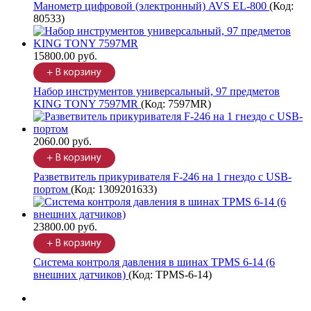
Манометр цифровой (электронный) AVS EL-800
(Код:
80533
)
15800.00 руб.
Набор инструментов универсальный, 97 предметов
KING TONY 7597MR
(Код:
7597MR
)
2060.00 руб.
Разветвитель прикуривателя F-246 на 1 гнездо с USB-
портом
(Код:
1309201633
)
23800.00 руб.
Система контроля давления в шинах TPMS 6-14 (6
внешних датчиков)
(Код:
TPMS-6-14
)