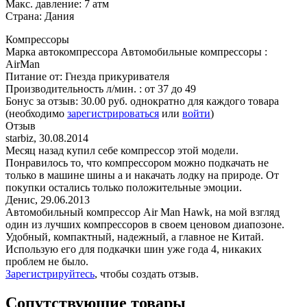
Макс. давление: 7 атм
Страна: Дания
Компрессоры
Марка автокомпрессора
Автомобильные компрессоры
:
AirMan
Питание от
:
Гнезда прикуривателя
Производительность л/мин.
:
от 37 до 49
Бонус за отзыв:
30.00 руб.
однократно для каждого товара
(необходимо
зарегистрироваться
или
войти
)
Отзыв
starbiz
,
30.08.2014
Месяц назад купил себе компрессор этой модели.
Понравилось то, что компрессором можно подкачать не
только в машине шины а и накачать лодку на природе. От
покупки остались только положительные эмоции.
Денис
,
29.06.2013
Автомобильный компрессор Air Man Hawk, на мой взгляд
один из лучших компрессоров в своем ценовом диапозоне.
Удобный, компактный, надежный, а главное не Китай.
Использую его для подкачки шин уже года 4, никаких
проблем не было.
Зарегистрируйтесь
, чтобы создать отзыв.
Сопутствующие товары