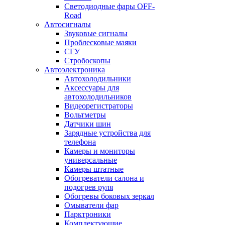
Светодиодные фары OFF-
Road
Автосигналы
Звуковые сигналы
Проблесковые маяки
СГУ
Стробоскопы
Автоэлектроника
Автохолодильники
Аксессуары для
автохолодильников
Видеорегистраторы
Вольтметры
Датчики шин
Зарядные устройства для
телефона
Камеры и мониторы
универсальные
Камеры штатные
Обогреватели салона и
подогрев руля
Обогревы боковых зеркал
Омыватели фар
Парктроники
Комплектующие