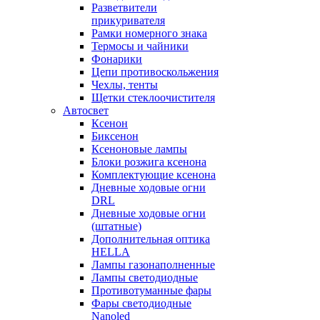
Разветвители
прикуривателя
Рамки номерного знака
Термосы и чайники
Фонарики
Цепи противоскольжения
Чехлы, тенты
Щетки стеклоочистителя
Автосвет
Ксенон
Биксенон
Ксеноновые лампы
Блоки розжига ксенона
Комплектующие ксенона
Дневные ходовые огни
DRL
Дневные ходовые огни
(штатные)
Дополнительная оптика
HELLA
Лампы газонаполненные
Лампы светодиодные
Противотуманные фары
Фары светодиодные
Nanoled