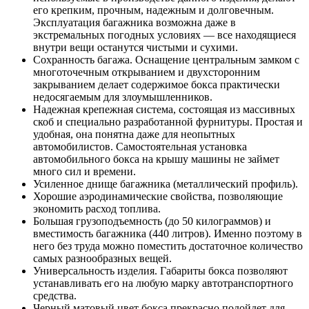
его крепким, прочным, надежным и долговечным.
Эксплуатация багажника возможна даже в
экстремальных погодных условиях — все находящиеся
внутри вещи останутся чистыми и сухими.
Сохранность багажа. Оснащение центральным замком с
многоточечным открыванием и двухсторонним
закрыванием делает содержимое бокса практически
недосягаемым для злоумышленников.
Надежная крепежная система, состоящая из массивных
скоб и специально разработанной фурнитуры. Простая и
удобная, она понятна даже для неопытных
автомобилистов. Самостоятельная установка
автомобильного бокса на крышу машины не займет
много сил и времени.
Усиленное днище багажника (металлический профиль).
Хорошие аэродинамические свойства, позволяющие
экономить расход топлива.
Большая грузоподъемность (до 50 килограммов) и
вместимость багажника (440 литров). Именно поэтому в
него без труда можно поместить достаточное количество
самых разнообразных вещей.
Универсальность изделия. Габариты бокса позволяют
устанавливать его на любую марку автотранспортного
средства.
Черный матовый цвет бокса прекрасно подойдет для