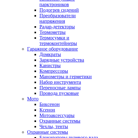
парктроников
Подогрев сидений
Преобразователи
напряжения
Радар-детекторы
Термометры
Термосумки и
термоконтейнеры
Гаражное оборудование
Домкраты
Зарядные устройства
Канистры
Компрессоры
Манометры и герметики
Набор инструмента
Переносные лампы
Провода пусковые
Мото
Биксенон
Ксенон
Мотоаксессуары
Охранные системы
Чехлы, тенты
Охранные системы
Блокираторы рулевого вала