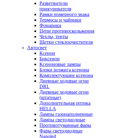
Разветвители
прикуривателя
Рамки номерного знака
Термосы и чайники
Фонарики
Цепи противоскольжения
Чехлы, тенты
Щетки стеклоочистителя
Автосвет
Ксенон
Биксенон
Ксеноновые лампы
Блоки розжига ксенона
Комплектующие ксенона
Дневные ходовые огни
DRL
Дневные ходовые огни
(штатные)
Дополнительная оптика
HELLA
Лампы газонаполненные
Лампы светодиодные
Противотуманные фары
Фары светодиодные
Nanoled