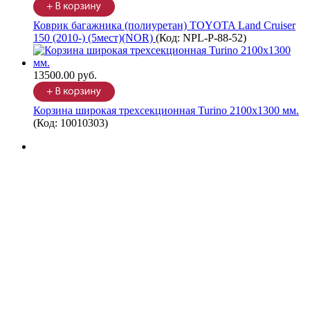
Коврик багажника (полиуретан) TOYOTA Land Cruiser
150 (2010-) (5мест)(NOR)
(Код:
NPL-P-88-52
)
13500.00 руб.
Корзина широкая трехсекционная Turino 2100х1300 мм.
(Код:
10010303
)