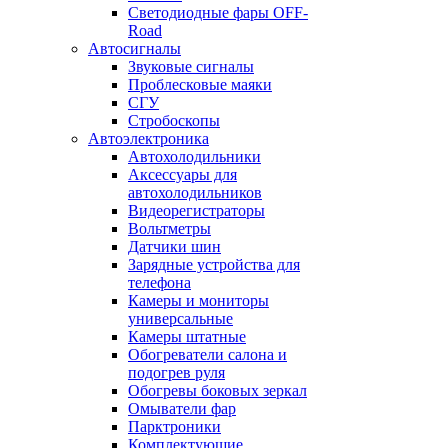
Светодиодные фары OFF-
Road
Автосигналы
Звуковые сигналы
Проблесковые маяки
СГУ
Стробоскопы
Автоэлектроника
Автохолодильники
Аксессуары для
автохолодильников
Видеорегистраторы
Вольтметры
Датчики шин
Зарядные устройства для
телефона
Камеры и мониторы
универсальные
Камеры штатные
Обогреватели салона и
подогрев руля
Обогревы боковых зеркал
Омыватели фар
Парктроники
Комплектующие