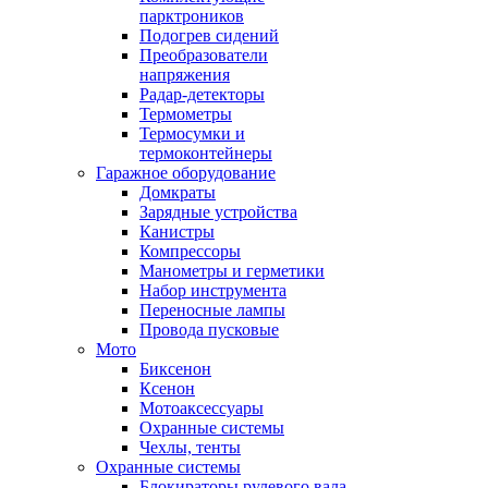
парктроников
Подогрев сидений
Преобразователи
напряжения
Радар-детекторы
Термометры
Термосумки и
термоконтейнеры
Гаражное оборудование
Домкраты
Зарядные устройства
Канистры
Компрессоры
Манометры и герметики
Набор инструмента
Переносные лампы
Провода пусковые
Мото
Биксенон
Ксенон
Мотоаксессуары
Охранные системы
Чехлы, тенты
Охранные системы
Блокираторы рулевого вала