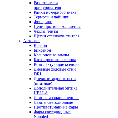
Разветвители
прикуривателя
Рамки номерного знака
Термосы и чайники
Фонарики
Цепи противоскольжения
Чехлы, тенты
Щетки стеклоочистителя
Автосвет
Ксенон
Биксенон
Ксеноновые лампы
Блоки розжига ксенона
Комплектующие ксенона
Дневные ходовые огни
DRL
Дневные ходовые огни
(штатные)
Дополнительная оптика
HELLA
Лампы газонаполненные
Лампы светодиодные
Противотуманные фары
Фары светодиодные
Nanoled