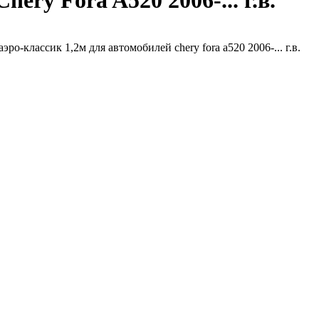
ery Fora A520 2006-... г.в.