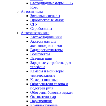
Светодиодные фары OFF-
Road
Автосигналы
Звуковые сигналы
Проблесковые маяки
СГУ
Стробоскопы
Автоэлектроника
Автохолодильники
Аксессуары для
автохолодильников
Видеорегистраторы
Вольтметры
Датчики шин
Зарядные устройства для
телефона
Камеры и мониторы
универсальные
Камеры штатные
Обогреватели салона и
подогрев руля
Обогревы боковых зеркал
Омыватели фар
Парктроники
Комплектующие