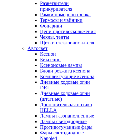
Разветвители
прикуривателя
Рамки номерного знака
Термосы и чайники
Фонарики
Цепи противоскольжения
Чехлы, тенты
Щетки стеклоочистителя
Автосвет
Ксенон
Биксенон
Ксеноновые лампы
Блоки розжига ксенона
Комплектующие ксенона
Дневные ходовые огни
DRL
Дневные ходовые огни
(штатные)
Дополнительная оптика
HELLA
Лампы газонаполненные
Лампы светодиодные
Противотуманные фары
Фары светодиодные
Nanoled