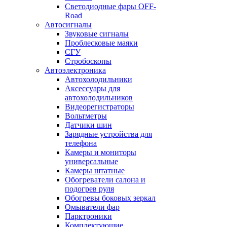
Светодиодные фары OFF-
Road
Автосигналы
Звуковые сигналы
Проблесковые маяки
СГУ
Стробоскопы
Автоэлектроника
Автохолодильники
Аксессуары для
автохолодильников
Видеорегистраторы
Вольтметры
Датчики шин
Зарядные устройства для
телефона
Камеры и мониторы
универсальные
Камеры штатные
Обогреватели салона и
подогрев руля
Обогревы боковых зеркал
Омыватели фар
Парктроники
Комплектующие