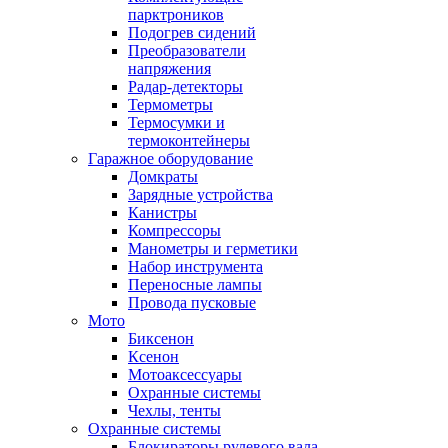
парктроников
Подогрев сидений
Преобразователи
напряжения
Радар-детекторы
Термометры
Термосумки и
термоконтейнеры
Гаражное оборудование
Домкраты
Зарядные устройства
Канистры
Компрессоры
Манометры и герметики
Набор инструмента
Переносные лампы
Провода пусковые
Мото
Биксенон
Ксенон
Мотоаксессуары
Охранные системы
Чехлы, тенты
Охранные системы
Блокираторы рулевого вала