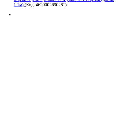
1.1м)
(Код:
4620002690281
)