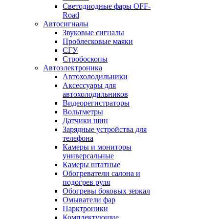
Светодиодные фары OFF-
Road
Автосигналы
Звуковые сигналы
Проблесковые маяки
СГУ
Стробоскопы
Автоэлектроника
Автохолодильники
Аксессуары для
автохолодильников
Видеорегистраторы
Вольтметры
Датчики шин
Зарядные устройства для
телефона
Камеры и мониторы
универсальные
Камеры штатные
Обогреватели салона и
подогрев руля
Обогревы боковых зеркал
Омыватели фар
Парктроники
Комплектующие