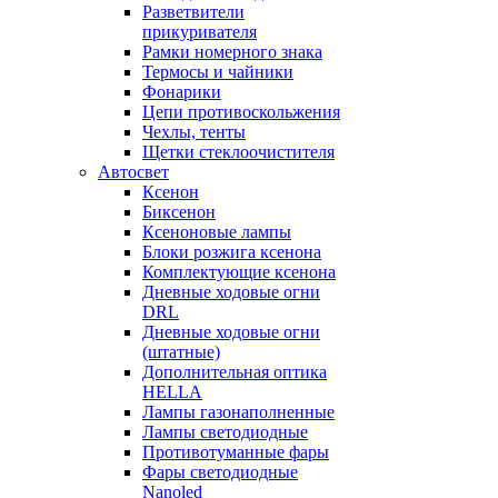
Разветвители
прикуривателя
Рамки номерного знака
Термосы и чайники
Фонарики
Цепи противоскольжения
Чехлы, тенты
Щетки стеклоочистителя
Автосвет
Ксенон
Биксенон
Ксеноновые лампы
Блоки розжига ксенона
Комплектующие ксенона
Дневные ходовые огни
DRL
Дневные ходовые огни
(штатные)
Дополнительная оптика
HELLA
Лампы газонаполненные
Лампы светодиодные
Противотуманные фары
Фары светодиодные
Nanoled