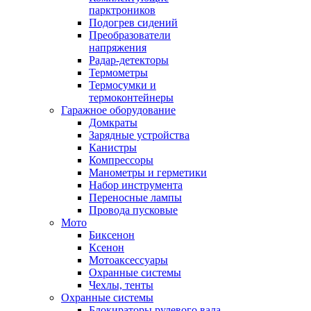
парктроников
Подогрев сидений
Преобразователи
напряжения
Радар-детекторы
Термометры
Термосумки и
термоконтейнеры
Гаражное оборудование
Домкраты
Зарядные устройства
Канистры
Компрессоры
Манометры и герметики
Набор инструмента
Переносные лампы
Провода пусковые
Мото
Биксенон
Ксенон
Мотоаксессуары
Охранные системы
Чехлы, тенты
Охранные системы
Блокираторы рулевого вала