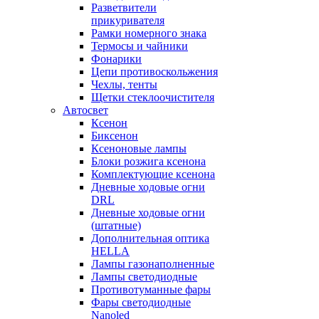
Разветвители
прикуривателя
Рамки номерного знака
Термосы и чайники
Фонарики
Цепи противоскольжения
Чехлы, тенты
Щетки стеклоочистителя
Автосвет
Ксенон
Биксенон
Ксеноновые лампы
Блоки розжига ксенона
Комплектующие ксенона
Дневные ходовые огни
DRL
Дневные ходовые огни
(штатные)
Дополнительная оптика
HELLA
Лампы газонаполненные
Лампы светодиодные
Противотуманные фары
Фары светодиодные
Nanoled