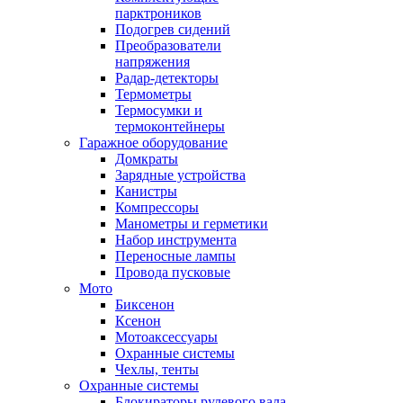
парктроников
Подогрев сидений
Преобразователи
напряжения
Радар-детекторы
Термометры
Термосумки и
термоконтейнеры
Гаражное оборудование
Домкраты
Зарядные устройства
Канистры
Компрессоры
Манометры и герметики
Набор инструмента
Переносные лампы
Провода пусковые
Мото
Биксенон
Ксенон
Мотоаксессуары
Охранные системы
Чехлы, тенты
Охранные системы
Блокираторы рулевого вала