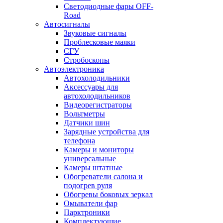
Светодиодные фары OFF-
Road
Автосигналы
Звуковые сигналы
Проблесковые маяки
СГУ
Стробоскопы
Автоэлектроника
Автохолодильники
Аксессуары для
автохолодильников
Видеорегистраторы
Вольтметры
Датчики шин
Зарядные устройства для
телефона
Камеры и мониторы
универсальные
Камеры штатные
Обогреватели салона и
подогрев руля
Обогревы боковых зеркал
Омыватели фар
Парктроники
Комплектующие