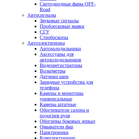
Светодиодные фары OFF-
Road
Автосигналы
Звуковые сигналы
Проблесковые маяки
СГУ
Стробоскопы
Автоэлектроника
Автохолодильники
Аксессуары для
автохолодильников
Видеорегистраторы
Вольтметры
Датчики шин
Зарядные устройства для
телефона
Камеры и мониторы
универсальные
Камеры штатные
Обогреватели салона и
подогрев руля
Обогревы боковых зеркал
Омыватели фар
Парктроники
Комплектующие