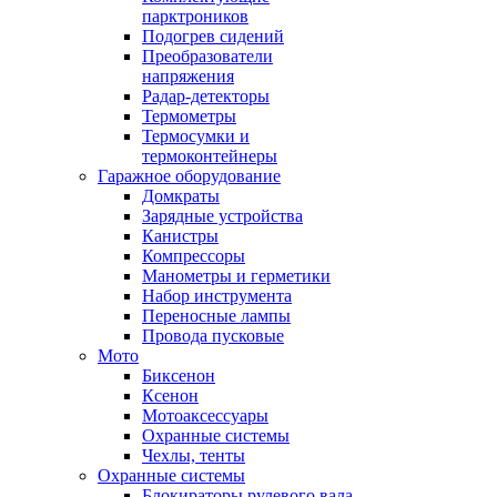
парктроников
Подогрев сидений
Преобразователи
напряжения
Радар-детекторы
Термометры
Термосумки и
термоконтейнеры
Гаражное оборудование
Домкраты
Зарядные устройства
Канистры
Компрессоры
Манометры и герметики
Набор инструмента
Переносные лампы
Провода пусковые
Мото
Биксенон
Ксенон
Мотоаксессуары
Охранные системы
Чехлы, тенты
Охранные системы
Блокираторы рулевого вала