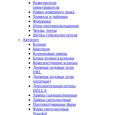
Разветвители
прикуривателя
Рамки номерного знака
Термосы и чайники
Фонарики
Цепи противоскольжения
Чехлы, тенты
Щетки стеклоочистителя
Автосвет
Ксенон
Биксенон
Ксеноновые лампы
Блоки розжига ксенона
Комплектующие ксенона
Дневные ходовые огни
DRL
Дневные ходовые огни
(штатные)
Дополнительная оптика
HELLA
Лампы газонаполненные
Лампы светодиодные
Противотуманные фары
Фары светодиодные
Nanoled