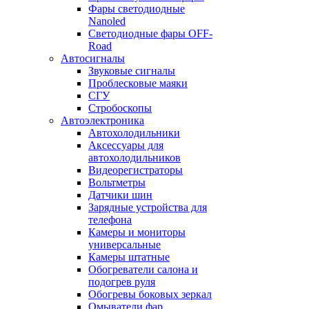
Фары светодиодные
Nanoled
Светодиодные фары OFF-
Road
Автосигналы
Звуковые сигналы
Проблесковые маяки
СГУ
Стробоскопы
Автоэлектроника
Автохолодильники
Аксессуары для
автохолодильников
Видеорегистраторы
Вольтметры
Датчики шин
Зарядные устройства для
телефона
Камеры и мониторы
универсальные
Камеры штатные
Обогреватели салона и
подогрев руля
Обогревы боковых зеркал
Омыватели фар