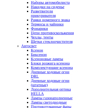
Наборы автомобилиста
Накидки на сиденье
Разветвители
прикуривателя
Рамки номерного знака
Термосы и чайники
Фонарики
Цепи противоскольжения
Чехлы, тенты
Щетки стеклоочистителя
Автосвет
Ксенон
Биксенон
Ксеноновые лампы
Блоки розжига ксенона
Комплектующие ксенона
Дневные ходовые огни
DRL
Дневные ходовые огни
(штатные)
Дополнительная оптика
HELLA
Лампы газонаполненные
Лампы светодиодные
Противотуманные фары