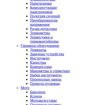
Парктроники
Комплектующие
парктроников
Подогрев сидений
Преобразователи
напряжения
Радар-детекторы
Термометры
Термосумки и
термоконтейнеры
Гаражное оборудование
Домкраты
Зарядные устройства
Инструмент
Канистры
Компрессоры
Манометры и герметики
Набор инструмента
Переносные лампы
Провода пусковые
Мото
Биксенон
Ксенон
Мотоаксессуары
Охранные системы