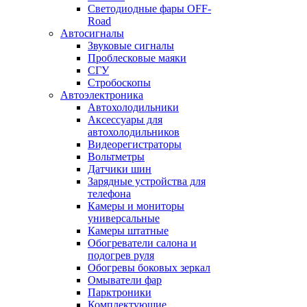
Светодиодные фары OFF-
Road
Автосигналы
Звуковые сигналы
Проблесковые маяки
СГУ
Стробоскопы
Автоэлектроника
Автохолодильники
Аксессуары для
автохолодильников
Видеорегистраторы
Вольтметры
Датчики шин
Зарядные устройства для
телефона
Камеры и мониторы
универсальные
Камеры штатные
Обогреватели салона и
подогрев руля
Обогревы боковых зеркал
Омыватели фар
Парктроники
Комплектующие