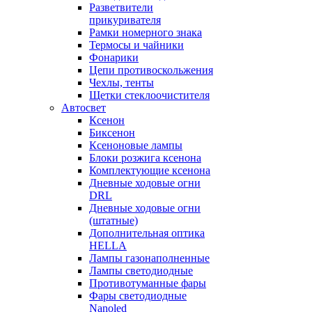
Разветвители
прикуривателя
Рамки номерного знака
Термосы и чайники
Фонарики
Цепи противоскольжения
Чехлы, тенты
Щетки стеклоочистителя
Автосвет
Ксенон
Биксенон
Ксеноновые лампы
Блоки розжига ксенона
Комплектующие ксенона
Дневные ходовые огни
DRL
Дневные ходовые огни
(штатные)
Дополнительная оптика
HELLA
Лампы газонаполненные
Лампы светодиодные
Противотуманные фары
Фары светодиодные
Nanoled