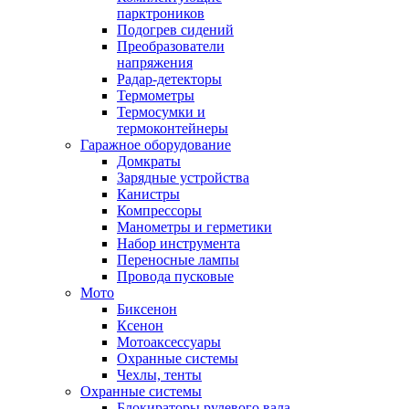
парктроников
Подогрев сидений
Преобразователи
напряжения
Радар-детекторы
Термометры
Термосумки и
термоконтейнеры
Гаражное оборудование
Домкраты
Зарядные устройства
Канистры
Компрессоры
Манометры и герметики
Набор инструмента
Переносные лампы
Провода пусковые
Мото
Биксенон
Ксенон
Мотоаксессуары
Охранные системы
Чехлы, тенты
Охранные системы
Блокираторы рулевого вала