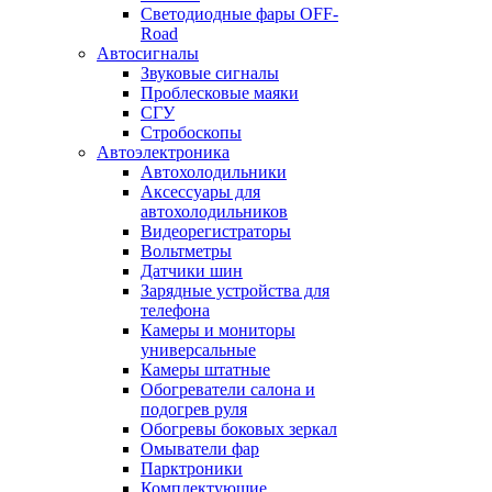
Светодиодные фары OFF-
Road
Автосигналы
Звуковые сигналы
Проблесковые маяки
СГУ
Стробоскопы
Автоэлектроника
Автохолодильники
Аксессуары для
автохолодильников
Видеорегистраторы
Вольтметры
Датчики шин
Зарядные устройства для
телефона
Камеры и мониторы
универсальные
Камеры штатные
Обогреватели салона и
подогрев руля
Обогревы боковых зеркал
Омыватели фар
Парктроники
Комплектующие