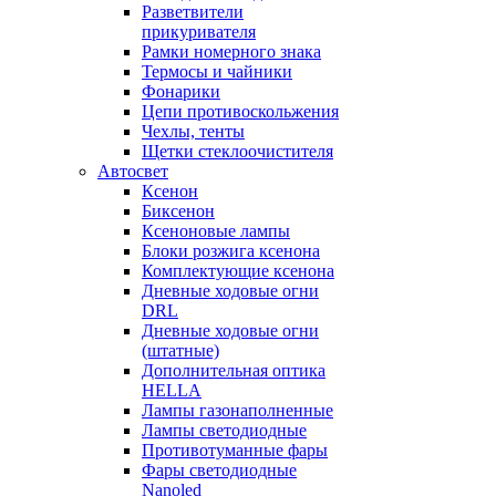
Разветвители
прикуривателя
Рамки номерного знака
Термосы и чайники
Фонарики
Цепи противоскольжения
Чехлы, тенты
Щетки стеклоочистителя
Автосвет
Ксенон
Биксенон
Ксеноновые лампы
Блоки розжига ксенона
Комплектующие ксенона
Дневные ходовые огни
DRL
Дневные ходовые огни
(штатные)
Дополнительная оптика
HELLA
Лампы газонаполненные
Лампы светодиодные
Противотуманные фары
Фары светодиодные
Nanoled