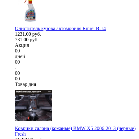
Очиститель кузова автомобиля Rinrei B-14
1231.00 руб.
731.00 руб.
Акция
00
дней
00
:
00
00
Товар дня
Коврики салона (кожаные) BMW X5 2006-2013 (черные)
Fresh