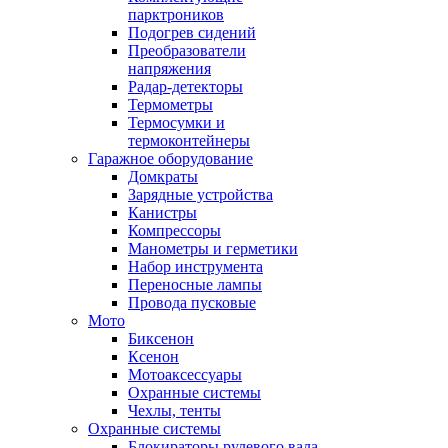
парктроников
Подогрев сидений
Преобразователи
напряжения
Радар-детекторы
Термометры
Термосумки и
термоконтейнеры
Гаражное оборудование
Домкраты
Зарядные устройства
Канистры
Компрессоры
Манометры и герметики
Набор инструмента
Переносные лампы
Провода пусковые
Мото
Биксенон
Ксенон
Мотоаксессуары
Охранные системы
Чехлы, тенты
Охранные системы
Блокираторы рулевого вала