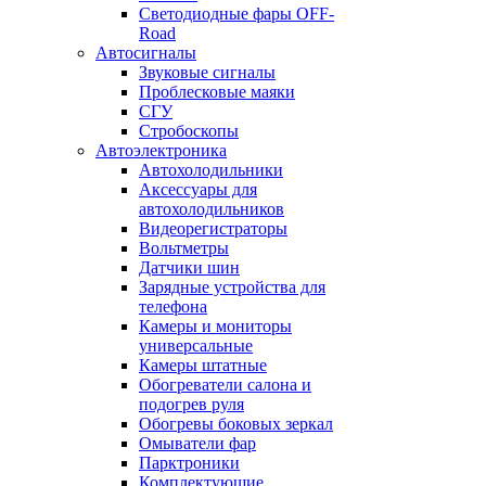
Светодиодные фары OFF-
Road
Автосигналы
Звуковые сигналы
Проблесковые маяки
СГУ
Стробоскопы
Автоэлектроника
Автохолодильники
Аксессуары для
автохолодильников
Видеорегистраторы
Вольтметры
Датчики шин
Зарядные устройства для
телефона
Камеры и мониторы
универсальные
Камеры штатные
Обогреватели салона и
подогрев руля
Обогревы боковых зеркал
Омыватели фар
Парктроники
Комплектующие