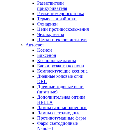
Разветвители
прикуривателя
Рамки номерного знака
Термосы и чайники
Фонарики
Цепи противоскольжения
Чехлы, тенты
Щетки стеклоочистителя
Автосвет
Ксенон
Биксенон
Ксеноновые лампы
Блоки розжига ксенона
Комплектующие ксенона
Дневные ходовые огни
DRL
Дневные ходовые огни
(штатные)
Дополнительная оптика
HELLA
Лампы газонаполненные
Лампы светодиодные
Противотуманные фары
Фары светодиодные
Nanoled