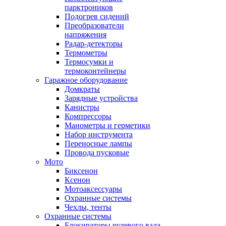
парктроников
Подогрев сидений
Преобразователи
напряжения
Радар-детекторы
Термометры
Термосумки и
термоконтейнеры
Гаражное оборудование
Домкраты
Зарядные устройства
Канистры
Компрессоры
Манометры и герметики
Набор инструмента
Переносные лампы
Провода пусковые
Мото
Биксенон
Ксенон
Мотоаксессуары
Охранные системы
Чехлы, тенты
Охранные системы
Блокираторы рулевого вала