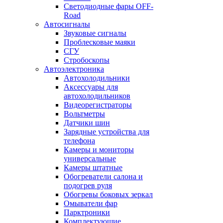
Светодиодные фары OFF-
Road
Автосигналы
Звуковые сигналы
Проблесковые маяки
СГУ
Стробоскопы
Автоэлектроника
Автохолодильники
Аксессуары для
автохолодильников
Видеорегистраторы
Вольтметры
Датчики шин
Зарядные устройства для
телефона
Камеры и мониторы
универсальные
Камеры штатные
Обогреватели салона и
подогрев руля
Обогревы боковых зеркал
Омыватели фар
Парктроники
Комплектующие