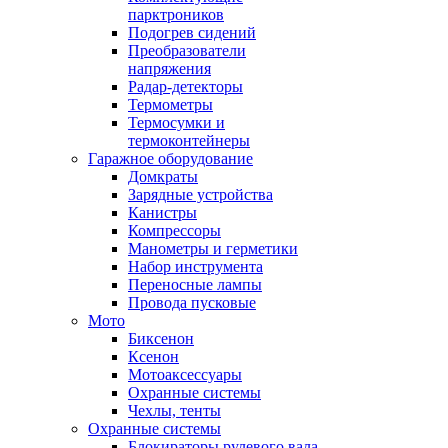
парктроников
Подогрев сидений
Преобразователи
напряжения
Радар-детекторы
Термометры
Термосумки и
термоконтейнеры
Гаражное оборудование
Домкраты
Зарядные устройства
Канистры
Компрессоры
Манометры и герметики
Набор инструмента
Переносные лампы
Провода пусковые
Мото
Биксенон
Ксенон
Мотоаксессуары
Охранные системы
Чехлы, тенты
Охранные системы
Блокираторы рулевого вала