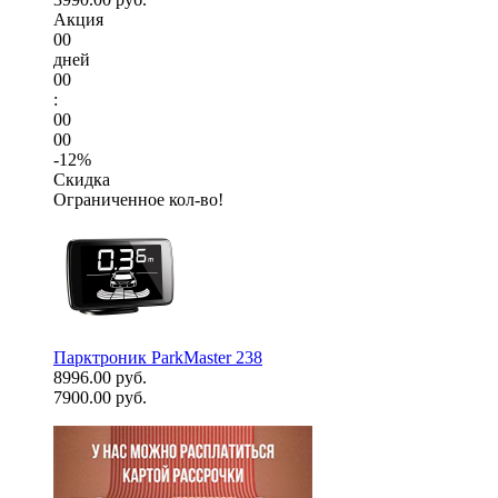
Акция
00
дней
00
:
00
00
-12%
Скидка
Ограниченное кол-во!
Парктроник ParkMaster 238
8996.00 руб.
7900.00 руб.