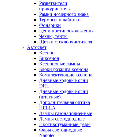
Разветвители
прикуривателя
Рамки номерного знака
Термосы и чайники
Фонарики
Цепи противоскольжения
Чехлы, тенты
Щетки стеклоочистителя
Автосвет
Ксенон
Биксенон
Ксеноновые лампы
Блоки розжига ксенона
Комплектующие ксенона
Дневные ходовые огни
DRL
Дневные ходовые огни
(штатные)
Дополнительная оптика
HELLA
Лампы газонаполненные
Лампы светодиодные
Противотуманные фары
Фары светодиодные
Nanoled