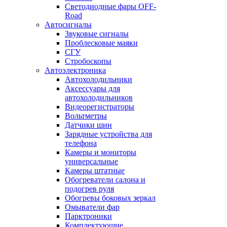
Светодиодные фары OFF-
Road
Автосигналы
Звуковые сигналы
Проблесковые маяки
СГУ
Стробоскопы
Автоэлектроника
Автохолодильники
Аксессуары для
автохолодильников
Видеорегистраторы
Вольтметры
Датчики шин
Зарядные устройства для
телефона
Камеры и мониторы
универсальные
Камеры штатные
Обогреватели салона и
подогрев руля
Обогревы боковых зеркал
Омыватели фар
Парктроники
Комплектующие