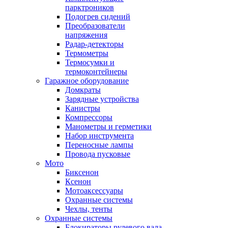
парктроников
Подогрев сидений
Преобразователи
напряжения
Радар-детекторы
Термометры
Термосумки и
термоконтейнеры
Гаражное оборудование
Домкраты
Зарядные устройства
Канистры
Компрессоры
Манометры и герметики
Набор инструмента
Переносные лампы
Провода пусковые
Мото
Биксенон
Ксенон
Мотоаксессуары
Охранные системы
Чехлы, тенты
Охранные системы
Блокираторы рулевого вала