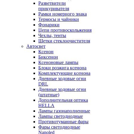
Разветвители
прикуривателя
Рамки номерного знака
Термосы и чайники
Фонарики
Цепи противоскольжения
Чехлы, тенты
Щетки стеклоочистителя
Автосвет
Ксенон
Биксенон
Ксеноновые лампы
Блоки розжига ксенона
Комплектующие ксенона
Дневные ходовые огни
DRL
Дневные ходовые огни
(штатные)
Дополнительная оптика
HELLA
Лампы газонаполненные
Лампы светодиодные
Противотуманные фары
Фары светодиодные
Nanoled