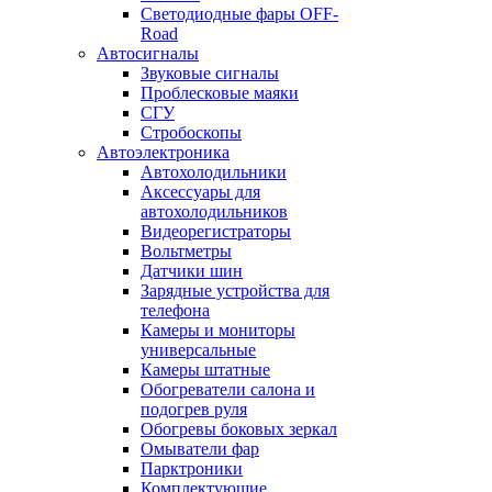
Светодиодные фары OFF-
Road
Автосигналы
Звуковые сигналы
Проблесковые маяки
СГУ
Стробоскопы
Автоэлектроника
Автохолодильники
Аксессуары для
автохолодильников
Видеорегистраторы
Вольтметры
Датчики шин
Зарядные устройства для
телефона
Камеры и мониторы
универсальные
Камеры штатные
Обогреватели салона и
подогрев руля
Обогревы боковых зеркал
Омыватели фар
Парктроники
Комплектующие