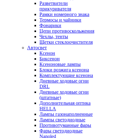
Разветвители
прикуривателя
Рамки номерного знака
Термосы и чайники
Фонарики
Цепи противоскольжения
Чехлы, тенты
Щетки стеклоочистителя
Автосвет
Ксенон
Биксенон
Ксеноновые лампы
Блоки розжига ксенона
Комплектующие ксенона
Дневные ходовые огни
DRL
Дневные ходовые огни
(штатные)
Дополнительная оптика
HELLA
Лампы газонаполненные
Лампы светодиодные
Противотуманные фары
Фары светодиодные
Nanoled