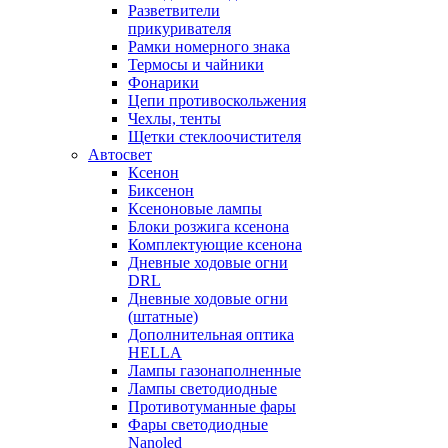
Разветвители
прикуривателя
Рамки номерного знака
Термосы и чайники
Фонарики
Цепи противоскольжения
Чехлы, тенты
Щетки стеклоочистителя
Автосвет
Ксенон
Биксенон
Ксеноновые лампы
Блоки розжига ксенона
Комплектующие ксенона
Дневные ходовые огни
DRL
Дневные ходовые огни
(штатные)
Дополнительная оптика
HELLA
Лампы газонаполненные
Лампы светодиодные
Противотуманные фары
Фары светодиодные
Nanoled