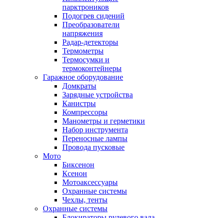
парктроников
Подогрев сидений
Преобразователи
напряжения
Радар-детекторы
Термометры
Термосумки и
термоконтейнеры
Гаражное оборудование
Домкраты
Зарядные устройства
Канистры
Компрессоры
Манометры и герметики
Набор инструмента
Переносные лампы
Провода пусковые
Мото
Биксенон
Ксенон
Мотоаксессуары
Охранные системы
Чехлы, тенты
Охранные системы
Блокираторы рулевого вала