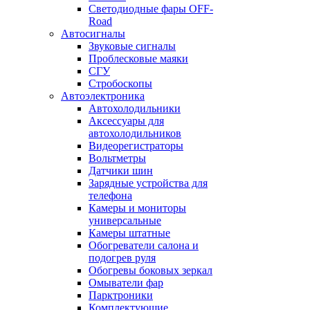
Светодиодные фары OFF-
Road
Автосигналы
Звуковые сигналы
Проблесковые маяки
СГУ
Стробоскопы
Автоэлектроника
Автохолодильники
Аксессуары для
автохолодильников
Видеорегистраторы
Вольтметры
Датчики шин
Зарядные устройства для
телефона
Камеры и мониторы
универсальные
Камеры штатные
Обогреватели салона и
подогрев руля
Обогревы боковых зеркал
Омыватели фар
Парктроники
Комплектующие