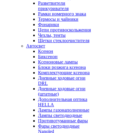
Разветвители
прикуривателя
Рамки номерного знака
Термосы и чайники
Фонарики
Цепи противоскольжения
Чехлы, тенты
Щетки стеклоочистителя
Автосвет
Ксенон
Биксенон
Ксеноновые лампы
Блоки розжига ксенона
Комплектующие ксенона
Дневные ходовые огни
DRL
Дневные ходовые огни
(штатные)
Дополнительная оптика
HELLA
Лампы газонаполненные
Лампы светодиодные
Противотуманные фары
Фары светодиодные
Nanoled