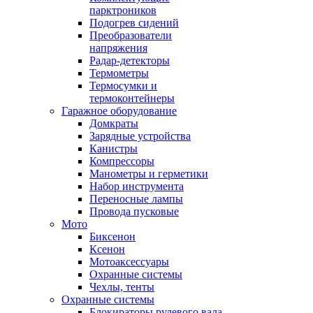
парктроников
Подогрев сидений
Преобразователи
напряжения
Радар-детекторы
Термометры
Термосумки и
термоконтейнеры
Гаражное оборудование
Домкраты
Зарядные устройства
Канистры
Компрессоры
Манометры и герметики
Набор инструмента
Переносные лампы
Провода пусковые
Мото
Биксенон
Ксенон
Мотоаксессуары
Охранные системы
Чехлы, тенты
Охранные системы
Блокираторы рулевого вала