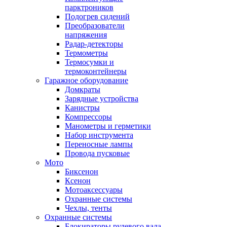
парктроников
Подогрев сидений
Преобразователи
напряжения
Радар-детекторы
Термометры
Термосумки и
термоконтейнеры
Гаражное оборудование
Домкраты
Зарядные устройства
Канистры
Компрессоры
Манометры и герметики
Набор инструмента
Переносные лампы
Провода пусковые
Мото
Биксенон
Ксенон
Мотоаксессуары
Охранные системы
Чехлы, тенты
Охранные системы
Блокираторы рулевого вала