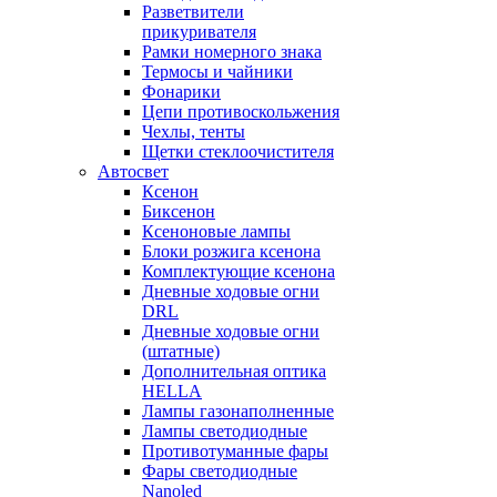
Разветвители
прикуривателя
Рамки номерного знака
Термосы и чайники
Фонарики
Цепи противоскольжения
Чехлы, тенты
Щетки стеклоочистителя
Автосвет
Ксенон
Биксенон
Ксеноновые лампы
Блоки розжига ксенона
Комплектующие ксенона
Дневные ходовые огни
DRL
Дневные ходовые огни
(штатные)
Дополнительная оптика
HELLA
Лампы газонаполненные
Лампы светодиодные
Противотуманные фары
Фары светодиодные
Nanoled