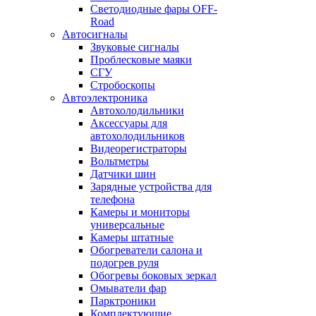
Светодиодные фары OFF-
Road
Автосигналы
Звуковые сигналы
Проблесковые маяки
СГУ
Стробоскопы
Автоэлектроника
Автохолодильники
Аксессуары для
автохолодильников
Видеорегистраторы
Вольтметры
Датчики шин
Зарядные устройства для
телефона
Камеры и мониторы
универсальные
Камеры штатные
Обогреватели салона и
подогрев руля
Обогревы боковых зеркал
Омыватели фар
Парктроники
Комплектующие